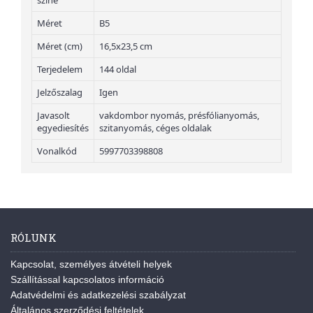
színe
Méret
B5
Méret (cm)
16,5x23,5 cm
Terjedelem
144 oldal
Jelzőszalag
Igen
Javasolt
vakdombor nyomás, présfólianyomás,
egyediesítés
szitanyomás, céges oldalak
Vonalkód
5997703398808
RÓLUNK
Kapcsolat, személyes átvételi helyek
Szállítással kapcsolatos információ
Adatvédelmi és adatkezelési szabályzat
Általános szerződési feltételek