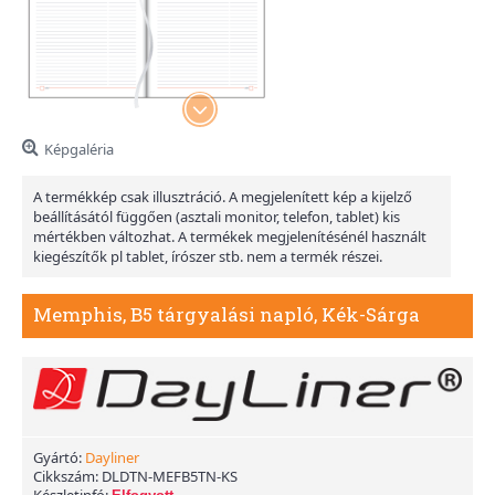
Képgaléria
A termékkép csak illusztráció. A megjelenített kép a kijelző
beállításától függően (asztali monitor, telefon, tablet) kis
mértékben változhat. A termékek megjelenítésénél használt
kiegészítők pl tablet, írószer stb. nem a termék részei.
Memphis, B5 tárgyalási napló, Kék-Sárga
Gyártó:
Dayliner
Cikkszám:
DLDTN-MEFB5TN-KS
Készletinfó: