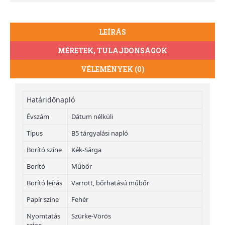
LEÍRÁS
MÉRETEK, TULAJDONSÁGOK
VÉLEMÉNYEK (0)
Határidőnapló
Évszám
Dátum nélküli
Típus
B5 tárgyalási napló
Borító színe
Kék-Sárga
Borító
Műbőr
Borító leírás
Varrott, bőrhatású műbőr
Papír színe
Fehér
Nyomtatás
Szürke-Vörös