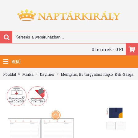
0 termék - 0 Ft
MENÜ
Főoldal
Márka
Dayliner
Memphis, B5 tárgyalási napló, Kék-Sárga