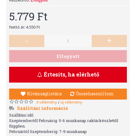
Elfogyott
5.779 Ft
Nettó ár: 4.550 Ft
-
+
Elfogyott
Értesíts, ha elérhető
Kívánságlistára
Összehasonlítom
0 vélemény
új vélemény
/
Szállítási információ
Szállítási idő:
Szeptembertől Februárig: 5-6 munkanap raktárkészlettől
függően.
Februártól Szeptemberig: 7-9 munkanap