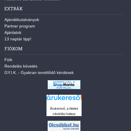
EXTRÁK
Ajándékutalványok
Partner program
Ajánlatok
13 naptár tipp!
FIÓKOM
Fiók
Rendelés követés
GY.I.K. - Gyakran ismétlődő kérdések
Árukereső, a hiteles
vásárlási kalauz