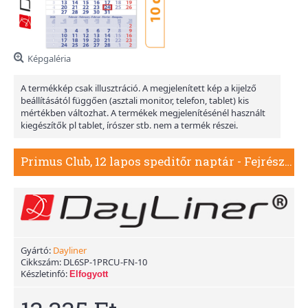
Képgaléria
A termékkép csak illusztráció. A megjelenített kép a kijelző
beállításától függően (asztali monitor, telefon, tablet) kis
mértékben változhat. A termékek megjelenítésénél használt
kiegészítők pl tablet, írószer stb. nem a termék részei.
Primus Club, 12 lapos speditőr naptár - Fejrész nélkül, 10db/csomag
Gyártó:
Dayliner
Cikkszám:
DL6SP-1PRCU-FN-10
Készletinfó:
Elfogyott