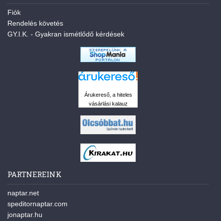
Fiók
Rendelés követés
GY.I.K. - Gyakran ismétlődő kérdések
Árukereső, a hiteles
vásárlási kalauz
PARTNEREINK
naptar.net
speditornaptar.com
jonaptar.hu