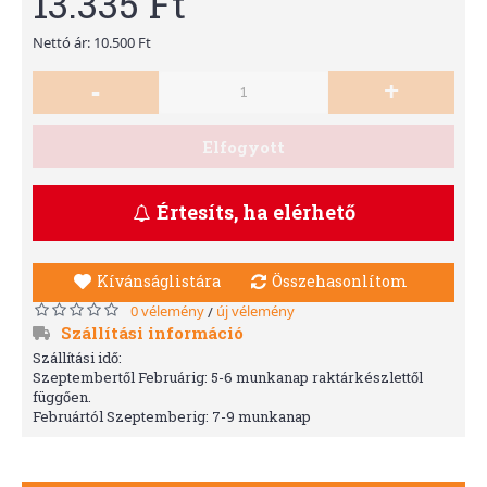
13.335 Ft
Nettó ár: 10.500 Ft
-
+
Elfogyott
Értesíts, ha elérhető
Kívánságlistára
Összehasonlítom
0 vélemény
új vélemény
/
Szállítási információ
Szállítási idő:
Szeptembertől Februárig: 5-6 munkanap raktárkészlettől
függően.
Februártól Szeptemberig: 7-9 munkanap