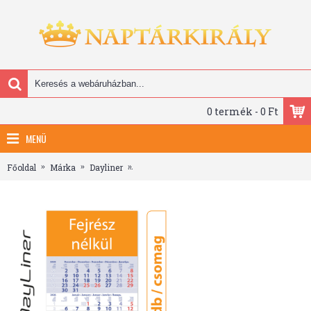
0 termék - 0 Ft
MENÜ
Főoldal
Márka
Dayliner
Primus Club, 12 lapos speditőr naptár - Fejr