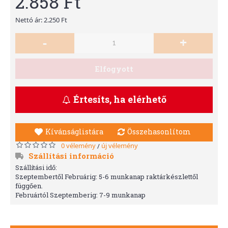
2.858 Ft
Nettó ár: 2.250 Ft
-
+
Elfogyott
Értesíts, ha elérhető
Kívánságlistára
Összehasonlítom
0 vélemény
új vélemény
/
Szállítási információ
Szállítási idő:
Szeptembertől Februárig: 5-6 munkanap raktárkészlettől
függően.
Februártól Szeptemberig: 7-9 munkanap