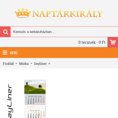
0 termék - 0 Ft
MENÜ
Főoldal
Márka
Dayliner
SP3, 3 tömbös 3 hónapos speditőr naptár - H