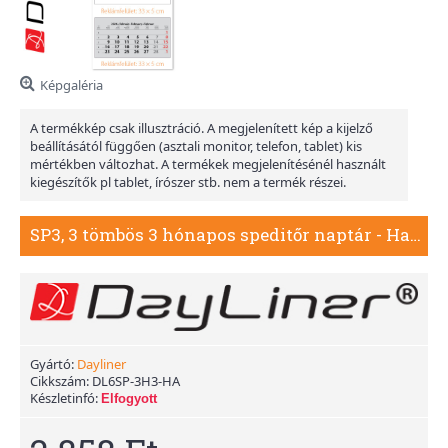
Képgaléria
A termékkép csak illusztráció. A megjelenített kép a kijelző
beállításától függően (asztali monitor, telefon, tablet) kis
mértékben változhat. A termékek megjelenítésénél használt
kiegészítők pl tablet, írószer stb. nem a termék részei.
SP3, 3 tömbös 3 hónapos speditőr naptár - Hangulat fejrésszel
Gyártó:
Dayliner
Cikkszám:
DL6SP-3H3-HA
Készletinfó:
Elfogyott