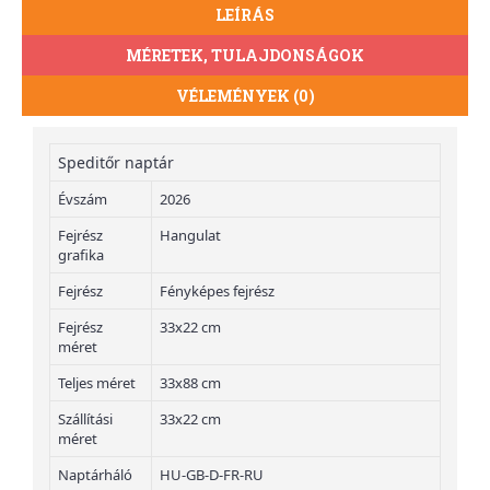
LEÍRÁS
MÉRETEK, TULAJDONSÁGOK
VÉLEMÉNYEK (0)
Speditőr naptár
Évszám
2026
Fejrész
Hangulat
grafika
Fejrész
Fényképes fejrész
Fejrész
33x22 cm
méret
Teljes méret
33x88 cm
Szállítási
33x22 cm
méret
Naptárháló
HU-GB-D-FR-RU