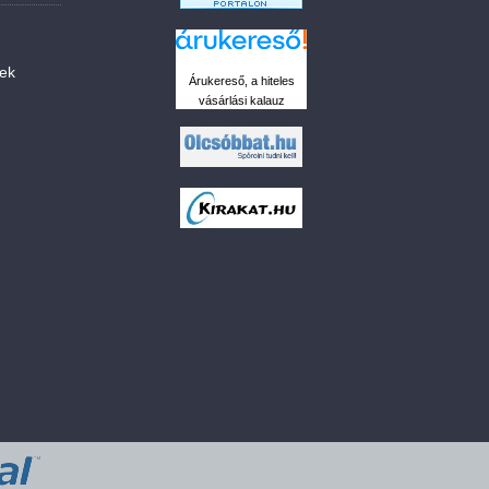
sek
Árukereső, a hiteles
vásárlási kalauz