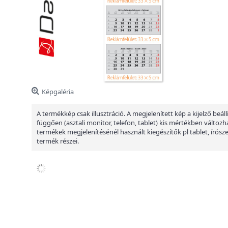
Képgaléria
A termékkép csak illusztráció. A megjelenített kép a kijelző beáll
függően (asztali monitor, telefon, tablet) kis mértékben változha
termékek megjelenítésénél használt kiegészítők pl tablet, írósz
termék részei.