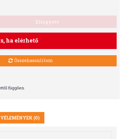
Elfogyott
ts, ha elérhető
Összehasonlítom
ttől függően.
VÉLEMÉNYEK (0)