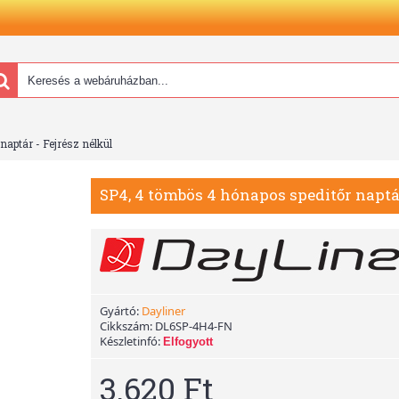
aptár - Fejrész nélkül
SP4, 4 tömbös 4 hónapos speditőr naptár
Gyártó:
Dayliner
Cikkszám:
DL6SP-4H4-FN
Készletinfó:
Elfogyott
3.620 Ft