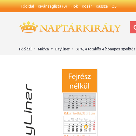
Főoldal
Kívánságlista (
0
)
Fiók
Kosár
Kassza
QS
Főoldal
Márka
Dayliner
SP4, 4 tömbös 4 hónapos speditőr n