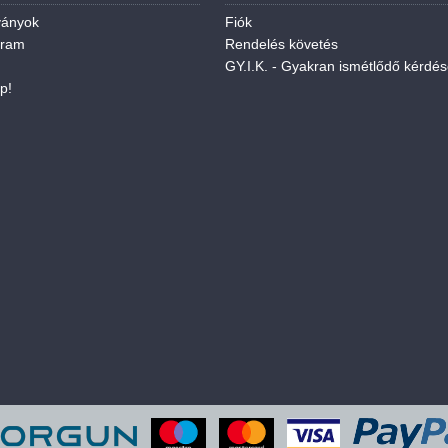
ványok
Fiók
gram
Rendelés követés
GY.I.K. - Gyakran ismétlődő kérdé
p!