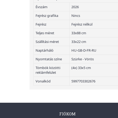
Évszám
2026
Fejrész grafika
Nincs
Fejrész
Fejrész nélkül
Teljes méret
33x88 cm
Szállítási méret
33x22 cm
Naptárháló
HU-GB-D-FR-RU
Nyomtatás színe
Szürke - Vörös
Tömbök közötti
(4x) 33x5 cm
reklámfelület
Vonalkód
5997703302676
FIÓKOM