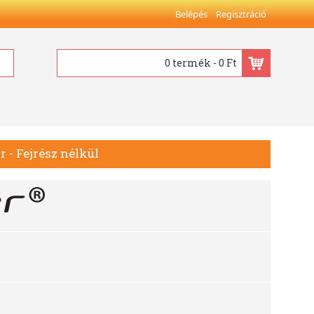
Belépés
Regisztráció
0 termék - 0 Ft
 - Fejrész nélkül