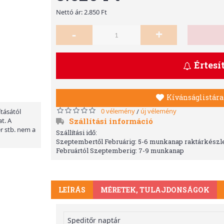
Nettó ár: 2.850 Ft
-
+
Értesí
Kívánságlistára
0 vélemény
új vélemény
/
ításától
Szállítási információ
t. A
er stb. nem a
Szállítási idő:
Szeptembertől Februárig: 5-6 munkanap raktárkészle
Februártól Szeptemberig: 7-9 munkanap
LEÍRÁS
MÉRETEK, TULAJDONSÁGOK
Speditőr naptár