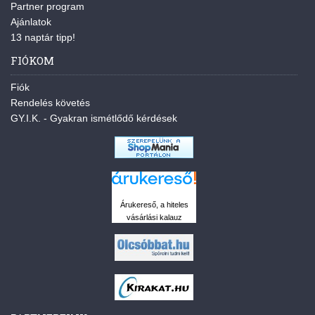
Partner program
Ajánlatok
13 naptár tipp!
FIÓKOM
Fiók
Rendelés követés
GY.I.K. - Gyakran ismétlődő kérdések
Árukereső, a hiteles
vásárlási kalauz