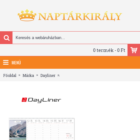
0 termék - 0 Ft
MENÜ
Főoldal
Márka
Dayliner
Természet világa, képes asztali naptár DL, 