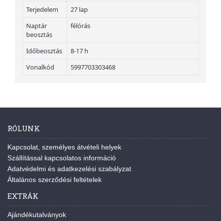
Terjedelem
27 lap
Naptár
félórás
beosztás
Időbeosztás
8-17 h
Vonalkód
5997703303468
RÓLUNK
Kapcsolat, személyes átvételi helyek
Szállítással kapcsolatos információ
Adatvédelmi és adatkezelési szabályzat
Általános szerződési feltételek
EXTRÁK
Ajándékutalványok