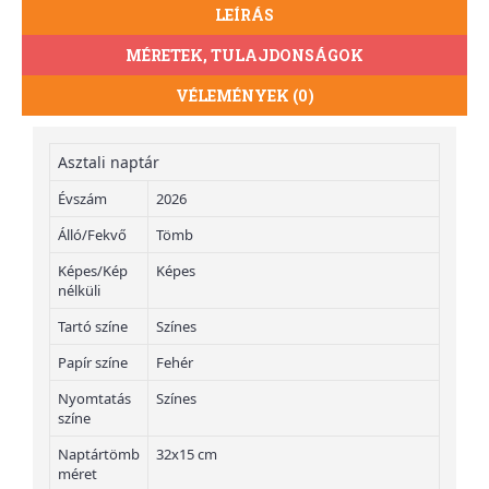
LEÍRÁS
MÉRETEK, TULAJDONSÁGOK
VÉLEMÉNYEK (0)
Asztali naptár
Évszám
2026
Álló/Fekvő
Tömb
Képes/Kép
Képes
nélküli
Tartó színe
Színes
Papír színe
Fehér
Nyomtatás
Színes
színe
Naptártömb
32x15 cm
méret