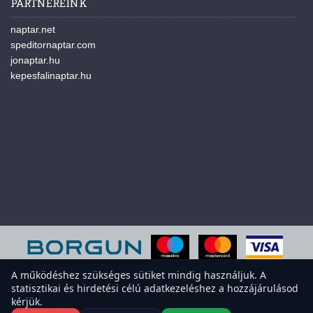
PARTNEREINK
naptar.net
speditornaptar.com
jonaptar.hu
kepesfalinaptar.hu
A működéshez szükséges sütiket mindig használjuk. A
statisztikai és hirdetési célú adatkezeléshez a hozzájárulásod
A weboldal sütiket használ a felhasználói élmény javítása érdekében.
kérjük.
Elfogadod a sütiket?