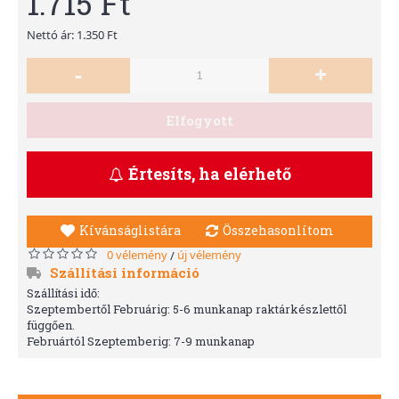
1.715 Ft
Nettó ár: 1.350 Ft
-
+
Elfogyott
Értesíts, ha elérhető
Kívánságlistára
Összehasonlítom
0 vélemény
új vélemény
/
Szállítási információ
Szállítási idő:
Szeptembertől Februárig: 5-6 munkanap raktárkészlettől
függően.
Februártól Szeptemberig: 7-9 munkanap