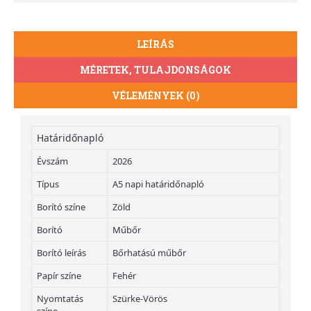
LEÍRÁS
MÉRETEK, TULAJDONSÁGOK
VÉLEMÉNYEK (0)
Határidőnapló
Évszám
2026
Típus
A5 napi határidőnapló
Borító színe
Zöld
Borító
Műbőr
Borító leírás
Bőrhatású műbőr
Papír színe
Fehér
Nyomtatás
Szürke-Vörös