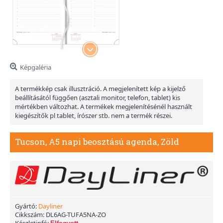
Képgaléria
A termékkép csak illusztráció. A megjelenített kép a kijelző
beállításától függően (asztali monitor, telefon, tablet) kis
mértékben változhat. A termékek megjelenítésénél használt
kiegészítők pl tablet, írószer stb. nem a termék részei.
Tucson, A5 napi beosztású agenda, Zöld
Gyártó:
Dayliner
Cikkszám:
DL6AG-TUFA5NA-ZO
Készletinfó: