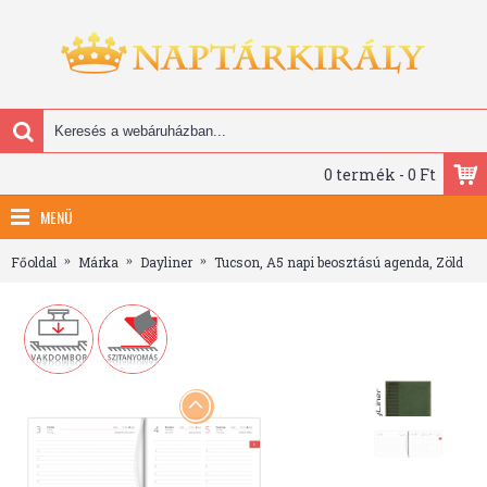
0 termék - 0 Ft
MENÜ
Főoldal
Márka
Dayliner
Tucson, A5 napi beosztású agenda, Zöld