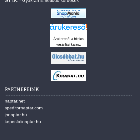
GY.I.K. - Gyakran ismétlődő kérdések
Árukereső, a hiteles
vásárlási kalauz
PARTNEREINK
naptar.net
speditornaptar.com
jonaptar.hu
kepesfalinaptar.hu