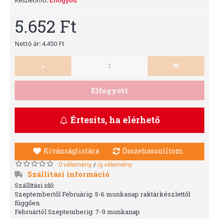
Elfogyott
5.652 Ft
Nettó ár: 4.450 Ft
-
+
Elfogyott
Értesíts, ha elérhető
Kívánságlistára
Összehasonlítom
0 vélemény
új vélemény
/
Szállítási információ
Szállítási idő:
Szeptembertől Februárig: 5-6 munkanap raktárkészlettől
függően.
Februártól Szeptemberig: 7-9 munkanap