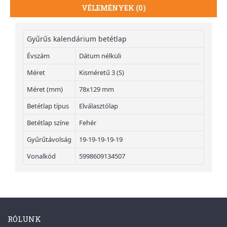
VÉLEMÉNYEK (0)
Gyűrűs kalendárium betétlap
Évszám
Dátum nélküli
Méret
Kisméretű 3 (S)
Méret (mm)
78x129 mm
Betétlap típus
Elválasztólap
Betétlap színe
Fehér
Gyűrűtávolság
19-19-19-19-19
Vonalkód
5998609134507
RÓLUNK