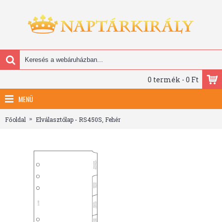
0 termék - 0 Ft
MENÜ
Főoldal
Elválasztólap - RS450S, Fehér