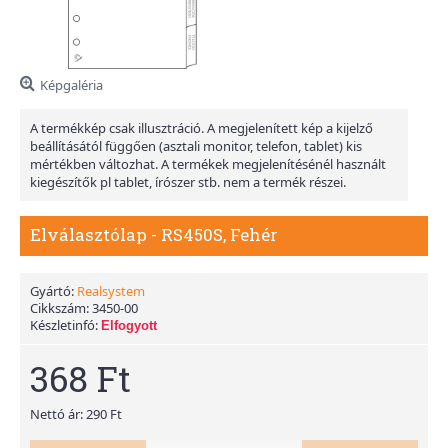
Képgaléria
A termékkép csak illusztráció. A megjelenített kép a kijelző
beállításától függően (asztali monitor, telefon, tablet) kis
mértékben változhat. A termékek megjelenítésénél használt
kiegészítők pl tablet, írószer stb. nem a termék részei.
Elválasztólap - RS450S, Fehér
Gyártó:
Realsystem
Cikkszám:
3450-00
Készletinfó:
Elfogyott
368 Ft
Nettó ár: 290 Ft