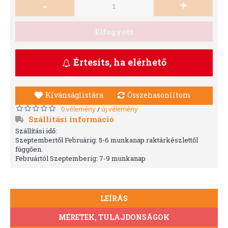
-
+
Elfogyott
Értesíts, ha elérhető
Kívánságlistára
Összehasonlítom
0 vélemény
új vélemény
/
Szállítási információ
Szállítási idő:
Szeptembertől Februárig: 5-6 munkanap raktárkészlettől
függően.
Februártól Szeptemberig: 7-9 munkanap
LEÍRÁS
MÉRETEK, TULAJDONSÁGOK