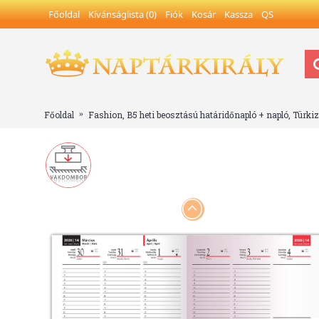
Főoldal
Kívánságlista (
0
)
Fiók
Kosár
Kassza
QS
Főoldal
Fashion, B5 heti beosztású határidőnapló + napló, Türkiz