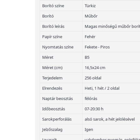
Borító színe
Türkiz
Borító
Műbőr
Borító leírás
Magas minőségű műbőr borí
Papír színe
Fehér
Nyomtatás színe
Fekete - Piros
Méret
B5
Méret (cm)
16,5x24 cm
Terjedelem
256 oldal
Elrendezés
Heti, 1 hét / 2 oldal
Naptár beosztás
félórás
Időbeosztás
07-20:30 h
Sarokperforálás
alsó sarok, a hét jelölésével
Jelzőszalag
Igen
Javasolt
vakdombor nyomás, présfólia