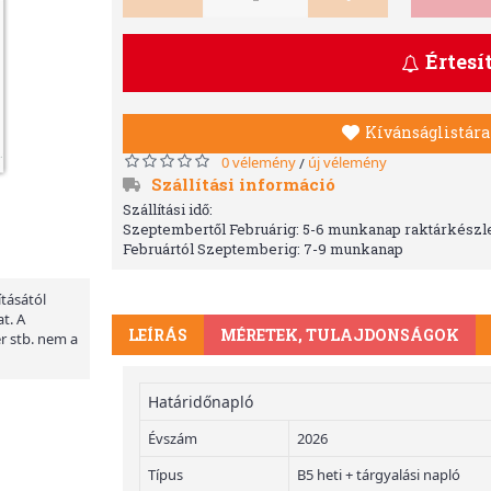
Értesí
Kívánságlistára
0 vélemény
új vélemény
/
Szállítási információ
Szállítási idő:
Szeptembertől Februárig: 5-6 munkanap raktárkészle
Februártól Szeptemberig: 7-9 munkanap
ításától
t. A
LEÍRÁS
MÉRETEK, TULAJDONSÁGOK
er stb. nem a
Határidőnapló
Évszám
2026
Típus
B5 heti + tárgyalási napló