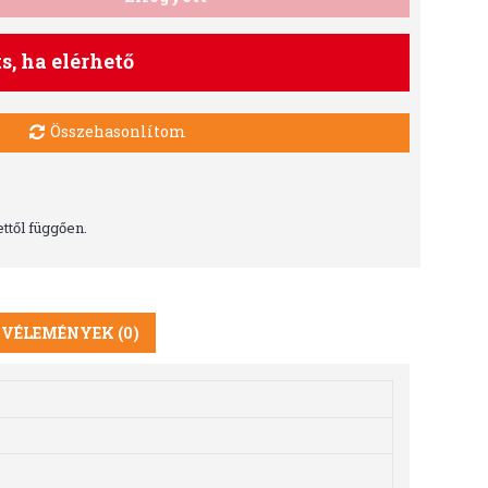
ts, ha elérhető
Összehasonlítom
ttől függően.
VÉLEMÉNYEK (0)