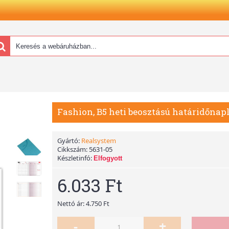
Fashion, B5 heti beosztású határidőnapl
Gyártó:
Realsystem
Cikkszám:
5631-05
Készletinfó:
Elfogyott
6.033 Ft
Nettó ár: 4.750 Ft
-
+