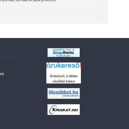
sek
Árukereső, a hiteles
vásárlási kalauz