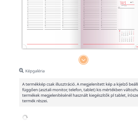
Képgaléria
A termékkép csak illusztráció. A megjelenített kép a kijelző beáll
függően (asztali monitor, telefon, tablet) kis mértékben változha
termékek megjelenítésénél használt kiegészítők pl tablet, írósz
termék részei.