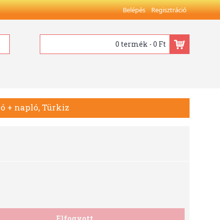
Belépés
Regisztráció
0 termék - 0 Ft
ó + napló, Türkiz
Elfogyott