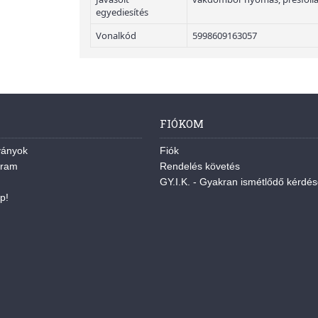
egyediesítés
Vonalkód
5998609163057
FIÓKOM
ványok
Fiók
gram
Rendelés követés
GY.I.K. - Gyakran ismétlődő kérdé
p!