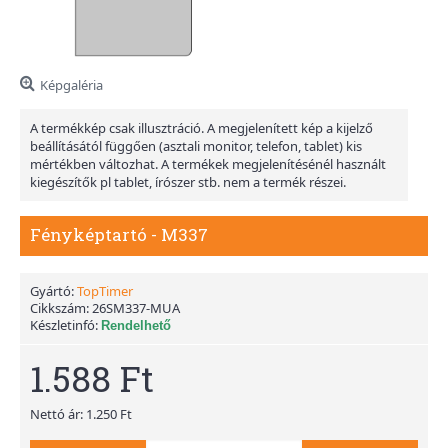
Képgaléria
A termékkép csak illusztráció. A megjelenített kép a kijelző
beállításától függően (asztali monitor, telefon, tablet) kis
mértékben változhat. A termékek megjelenítésénél használt
kiegészítők pl tablet, írószer stb. nem a termék részei.
Fényképtartó - M337
Gyártó:
TopTimer
Cikkszám:
26SM337-MUA
Készletinfó:
Rendelhető
1.588 Ft
Nettó ár: 1.250 Ft