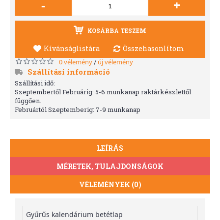
-
+
KOSÁRBA TESZEM
Kívánságlistára
Összehasonlítom
0 vélemény
új vélemény
/
Szállítási információ
Szállítási idő:
Szeptembertől Februárig: 5-6 munkanap raktárkészlettől
függően.
Februártól Szeptemberig: 7-9 munkanap
LEÍRÁS
MÉRETEK, TULAJDONSÁGOK
VÉLEMÉNYEK (0)
Gyűrűs kalendárium betétlap