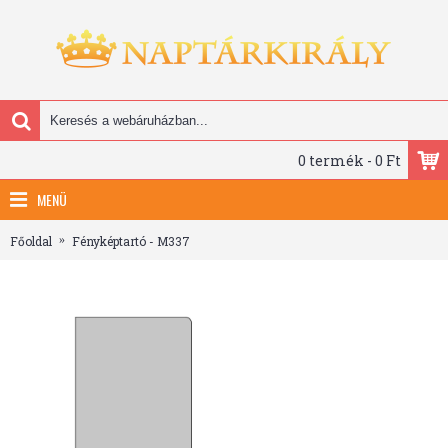
0 termék - 0 Ft
MENÜ
Főoldal
Fényképtartó - M337