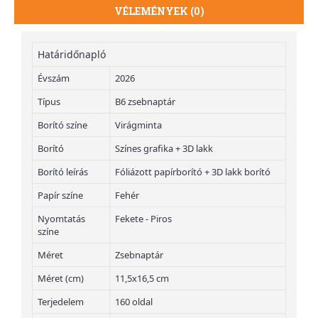
VÉLEMÉNYEK (0)
Határidőnapló
Évszám
2026
Típus
B6 zsebnaptár
Borító színe
Virágminta
Borító
Színes grafika + 3D lakk
Borító leírás
Fóliázott papírborító + 3D lakk borító
Papír színe
Fehér
Nyomtatás
Fekete - Piros
színe
Méret
Zsebnaptár
Méret (cm)
11,5x16,5 cm
Terjedelem
160 oldal