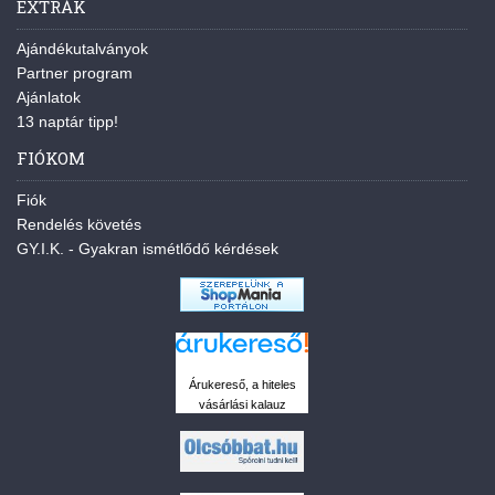
EXTRÁK
Ajándékutalványok
Partner program
Ajánlatok
13 naptár tipp!
FIÓKOM
Fiók
Rendelés követés
GY.I.K. - Gyakran ismétlődő kérdések
Árukereső, a hiteles
vásárlási kalauz