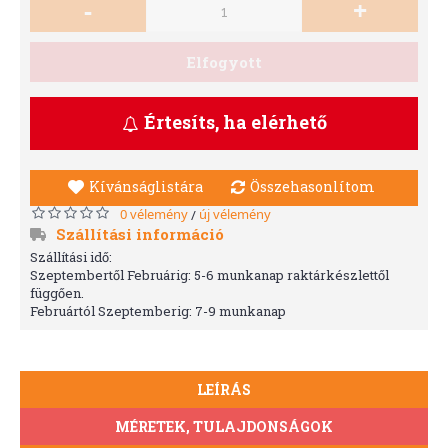
-
+
Elfogyott
Értesíts, ha elérhető
Kívánságlistára
Összehasonlítom
0 vélemény
új vélemény
/
Szállítási információ
Szállítási idő:
Szeptembertől Februárig: 5-6 munkanap raktárkészlettől
függően.
Februártól Szeptemberig: 7-9 munkanap
LEÍRÁS
MÉRETEK, TULAJDONSÁGOK