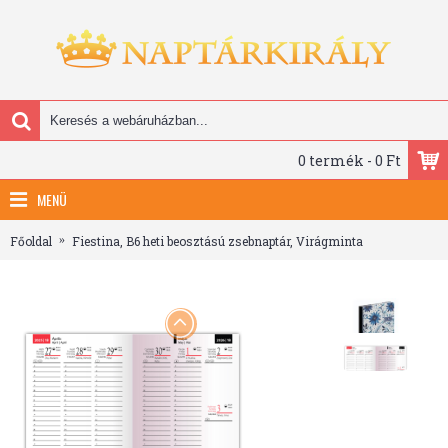
0 termék - 0 Ft
MENÜ
Főoldal
Fiestina, B6 heti beosztású zsebnaptár, Virágminta