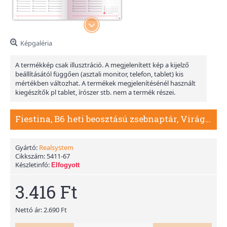
Képgaléria
A termékkép csak illusztráció. A megjelenített kép a kijelző
beállításától függően (asztali monitor, telefon, tablet) kis
mértékben változhat. A termékek megjelenítésénél használt
kiegészítők pl tablet, írószer stb. nem a termék részei.
Fiestina, B6 heti beosztású zsebnaptár, Virágminta
Gyártó:
Realsystem
Cikkszám:
5411-67
Készletinfó:
Elfogyott
3.416 Ft
Nettó ár: 2.690 Ft