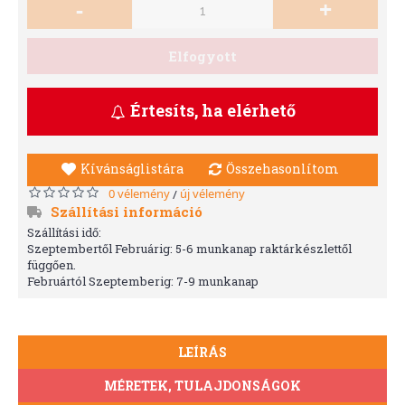
-
+
Elfogyott
Értesíts, ha elérhető
Kívánságlistára
Összehasonlítom
0 vélemény
új vélemény
/
Szállítási információ
Szállítási idő:
Szeptembertől Februárig: 5-6 munkanap raktárkészlettől
függően.
Februártól Szeptemberig: 7-9 munkanap
LEÍRÁS
MÉRETEK, TULAJDONSÁGOK