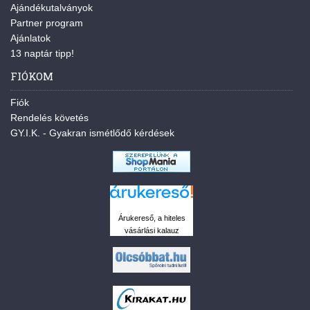
Ajándékutalványok
Partner program
Ajánlatok
13 naptár tipp!
FIÓKOM
Fiók
Rendelés követés
GY.I.K. - Gyakran ismétlődő kérdések
Árukereső, a hiteles
vásárlási kalauz