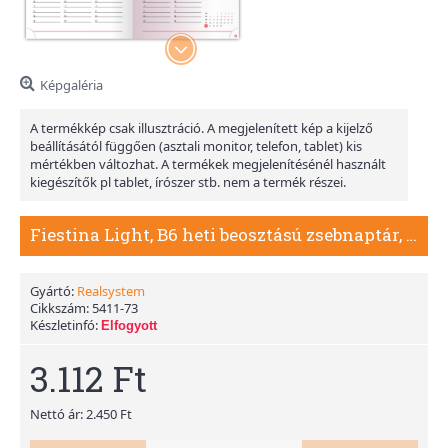
Képgaléria
A termékkép csak illusztráció. A megjelenített kép a kijelző
beállításától függően (asztali monitor, telefon, tablet) kis
mértékben változhat. A termékek megjelenítésénél használt
kiegészítők pl tablet, írószer stb. nem a termék részei.
Fiestina Light, B6 heti beosztású zsebnaptár, Kolibri
Gyártó:
Realsystem
Cikkszám:
5411-73
Készletinfó:
Elfogyott
3.112 Ft
Nettó ár: 2.450 Ft