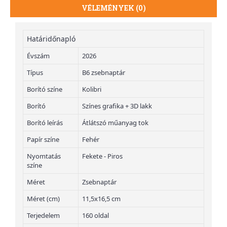
VÉLEMÉNYEK (0)
Határidőnapló
Évszám
2026
Típus
B6 zsebnaptár
Borító színe
Kolibri
Borító
Színes grafika + 3D lakk
Borító leírás
Átlátszó műanyag tok
Papír színe
Fehér
Nyomtatás
Fekete - Piros
színe
Méret
Zsebnaptár
Méret (cm)
11,5x16,5 cm
Terjedelem
160 oldal