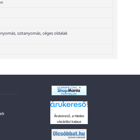
on
nyomás, szitanyomás, céges oldalak
sek
Árukereső, a hiteles
vásárlási kalauz