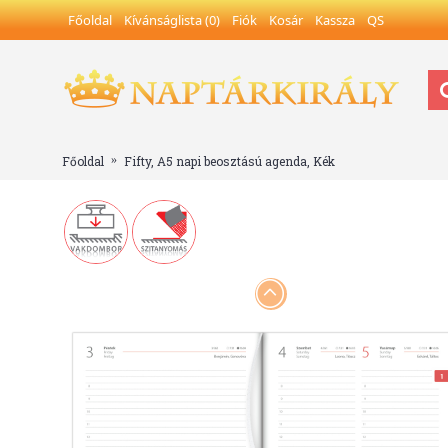
Főoldal
Kívánságlista (
0
)
Fiók
Kosár
Kassza
QS
Főoldal
Fifty, A5 napi beosztású agenda, Kék