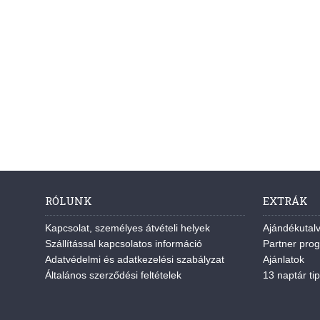
RÓLUNK
EXTRÁK
Kapcsolat, személyes átvételi helyek
Ajándékutal
Szállítással kapcsolatos információ
Partner pro
Adatvédelmi és adatkezelési szabályzat
Ajánlatok
Általános szerződési feltételek
13 naptár tip