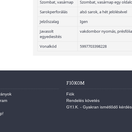
Szombat, vasárnap
Szombat, vasárnap egy oldal
Sarokperforálás
alsó sarok, a hét jelölésével
Jelzőszalag
Igen
Javasolt
vakdombor nyomás, présfólia
egyediesítés
Vonalkód
5997703398228
FIÓKOM
ványok
Fiók
gram
Rendelés követés
GY.I.K. - Gyakran ismétlődő kérdé
p!