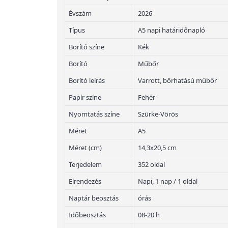
Évszám
2026
Típus
A5 napi határidőnapló
Borító színe
Kék
Borító
Műbőr
Borító leírás
Varrott, bőrhatású műbőr
Papír színe
Fehér
Nyomtatás színe
Szürke-Vörös
Méret
A5
Méret (cm)
14,3x20,5 cm
Terjedelem
352 oldal
Elrendezés
Napi, 1 nap / 1 oldal
Naptár beosztás
órás
Időbeosztás
08-20 h