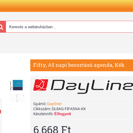
Fifty, A5 napi beosztású agenda, Kék
Gyártó:
Dayliner
Cikkszám:
DL6AG-FIFA5NA-KK
Készletinfó:
Elfogyott
6.668 Ft