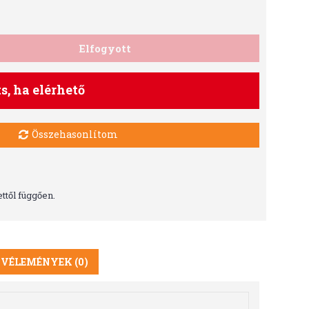
Elfogyott
ts, ha elérhető
Összehasonlítom
ttől függően.
VÉLEMÉNYEK (0)