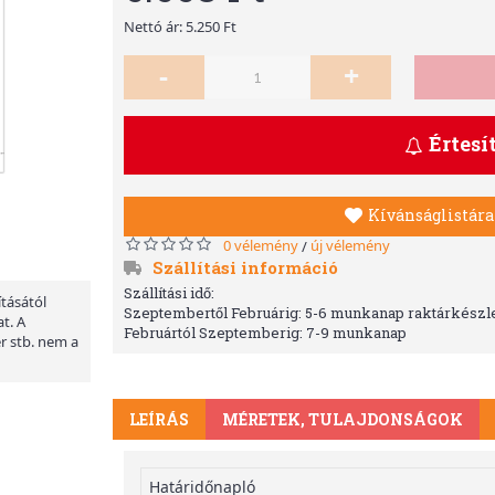
Nettó ár: 5.250 Ft
-
+
Értesí
Kívánságlistára
0 vélemény
új vélemény
/
Szállítási információ
Szállítási idő:
ításától
Szeptembertől Februárig: 5-6 munkanap raktárkészle
t. A
Februártól Szeptemberig: 7-9 munkanap
er stb. nem a
LEÍRÁS
MÉRETEK, TULAJDONSÁGOK
Határidőnapló