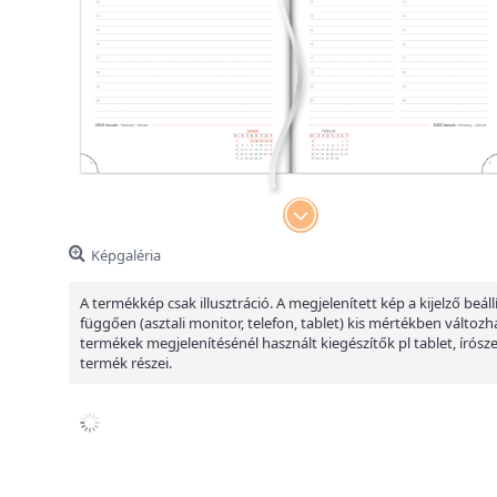
Képgaléria
A termékkép csak illusztráció. A megjelenített kép a kijelző beáll
függően (asztali monitor, telefon, tablet) kis mértékben változha
termékek megjelenítésénél használt kiegészítők pl tablet, írósz
termék részei.