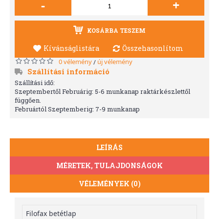
-
+
KOSÁRBA TESZEM
Kívánságlistára
Összehasonlítom
0 vélemény
új vélemény
/
Szállítási információ
Szállítási idő:
Szeptembertől Februárig: 5-6 munkanap raktárkészlettől
függően.
Februártól Szeptemberig: 7-9 munkanap
LEÍRÁS
MÉRETEK, TULAJDONSÁGOK
VÉLEMÉNYEK (0)
Filofax betétlap