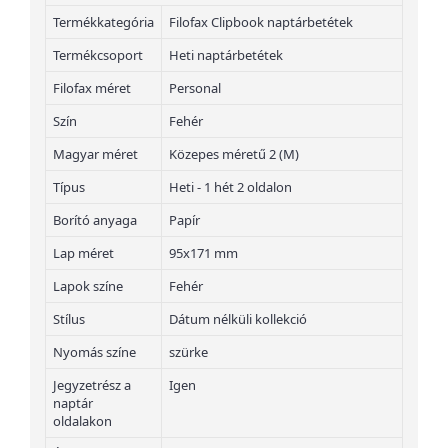
Termékkategória
Filofax Clipbook naptárbetétek
Termékcsoport
Heti naptárbetétek
Filofax méret
Personal
Szín
Fehér
Magyar méret
Közepes méretű 2 (M)
Típus
Heti - 1 hét 2 oldalon
Borító anyaga
Papír
Lap méret
95x171 mm
Lapok színe
Fehér
Stílus
Dátum nélküli kollekció
Nyomás színe
szürke
Jegyzetrész a
Igen
naptár
oldalakon