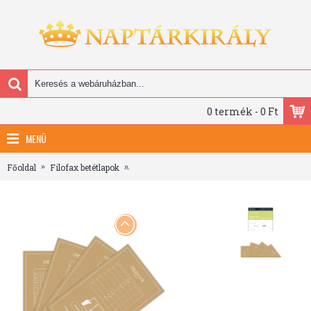
0 termék - 0 Ft
MENÜ
Főoldal
Filofax betétlapok
Filofax Clipbook Naptárbetét dátum nélküli H