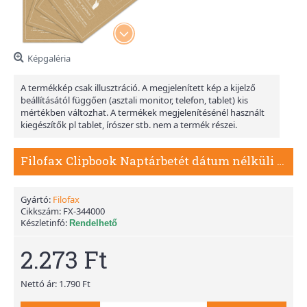
Képgaléria
A termékkép csak illusztráció. A megjelenített kép a kijelző
beállításától függően (asztali monitor, telefon, tablet) kis
mértékben változhat. A termékek megjelenítésénél használt
kiegészítők pl tablet, írószer stb. nem a termék részei.
Filofax Clipbook Naptárbetét dátum nélküli Heti Personal
Gyártó:
Filofax
Cikkszám:
FX-344000
Készletinfó:
Rendelhető
2.273 Ft
Nettó ár: 1.790 Ft