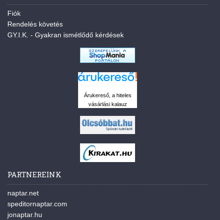
Fiók
Rendelés követés
GY.I.K. - Gyakran ismétlődő kérdések
Árukereső, a hiteles
vásárlási kalauz
PARTNEREINK
naptar.net
speditornaptar.com
jonaptar.hu