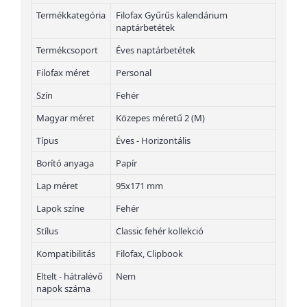
Termékkategória
Filofax Gyűrűs kalendárium
naptárbetétek
Termékcsoport
Éves naptárbetétek
Filofax méret
Personal
Szín
Fehér
Magyar méret
Közepes méretű 2 (M)
Típus
Éves - Horizontális
Borító anyaga
Papír
Lap méret
95x171 mm
Lapok színe
Fehér
Stílus
Classic fehér kollekció
Kompatibilitás
Filofax, Clipbook
Eltelt - hátralévő
Nem
napok száma