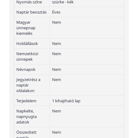
Nyomás színe
szürke - kék
Naptár beosztás
Éves
Magyar
Nem
ünnepnap
kiemelés
Holdállások
Nem
Nemzetközi
Nem
ünnepek
Névnapok
Nem
Jegyzetrész a
Nem
naptár
oldalakon
Terjedelem
1 kihajtható lap
Napkelte,
Nem
napnyugta
adatok
Összesített
Nem
naptár