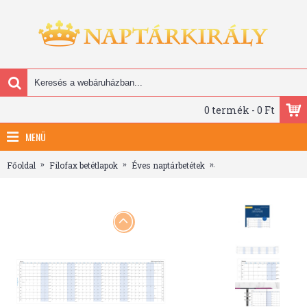
0 termék - 0 Ft
MENÜ
Főoldal
Filofax betétlapok
Éves naptárbetétek
Filofax Naptárbetét Év