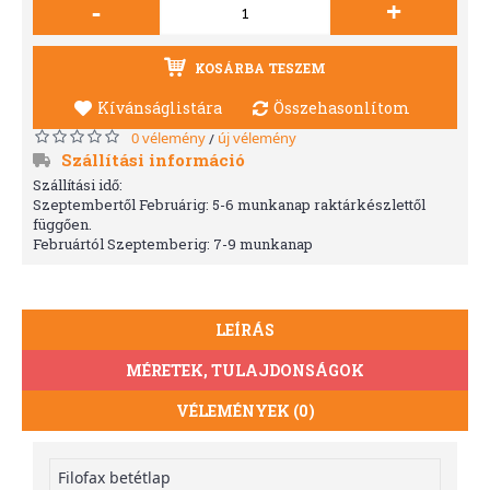
-
+
KOSÁRBA TESZEM
Kívánságlistára
Összehasonlítom
0 vélemény
új vélemény
/
Szállítási információ
Szállítási idő:
Szeptembertől Februárig: 5-6 munkanap raktárkészlettől
függően.
Februártól Szeptemberig: 7-9 munkanap
LEÍRÁS
MÉRETEK, TULAJDONSÁGOK
VÉLEMÉNYEK (0)
Filofax betétlap