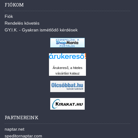
FIÓKOM
Fiók
Rendelés követés
GY.I.K. - Gyakran ismétlődő kérdések
Árukereső, a hiteles
vásárlási kalauz
PARTNEREINK
naptar.net
speditornaptar.com