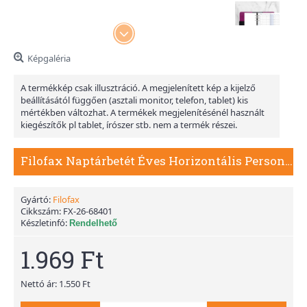
Képgaléria
A termékkép csak illusztráció. A megjelenített kép a kijelző
beállításától függően (asztali monitor, telefon, tablet) kis
mértékben változhat. A termékek megjelenítésénél használt
kiegészítők pl tablet, írószer stb. nem a termék részei.
Filofax Naptárbetét Éves Horizontális Personal Fehér 2026
Gyártó:
Filofax
Cikkszám:
FX-26-68401
Készletinfó:
Rendelhető
1.969 Ft
Nettó ár: 1.550 Ft