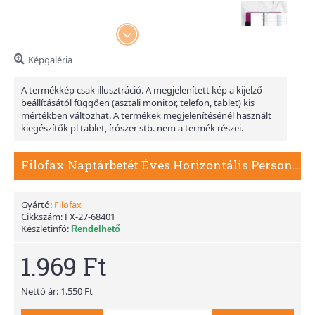
Képgaléria
A termékkép csak illusztráció. A megjelenített kép a kijelző
beállításától függően (asztali monitor, telefon, tablet) kis
mértékben változhat. A termékek megjelenítésénél használt
kiegészítők pl tablet, írószer stb. nem a termék részei.
Filofax Naptárbetét Éves Horizontális Personal Fehér 2027
Gyártó:
Filofax
Cikkszám:
FX-27-68401
Készletinfó:
Rendelhető
1.969 Ft
Nettó ár: 1.550 Ft