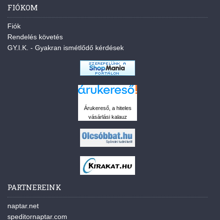
FIÓKOM
Fiók
Rendelés követés
GY.I.K. - Gyakran ismétlődő kérdések
Árukereső, a hiteles
vásárlási kalauz
PARTNEREINK
naptar.net
speditornaptar.com