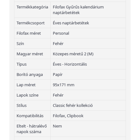
Termékkategória
Filofax Gyűrűs kalendárium
naptárbetétek
Termékcsoport
Éves naptárbetétek
Filofax méret
Personal
Szín
Fehér
Magyar méret
Közepes méretű 2 (M)
Típus
Éves - Horizontális
Borító anyaga
Papír
Lap méret
95x171 mm
Lapok színe
Fehér
Stílus
Classic fehér kollekció
Kompatibilitás
Filofax, Clipbook
Eltelt - hátralévő
Nem
napok száma