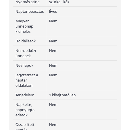
Nyomás színe
szürke - kék
Naptár beosztás
Éves
Magyar
Nem
ünnepnap
kiemelés
Holdállások
Nem
Nemzetközi
Nem
ünnepek
Névnapok
Nem
Jegyzetrész a
Nem
naptár
oldalakon
Terjedelem
1 kihajtható lap
Napkelte,
Nem
napnyugta
adatok
Összesített
Nem
naptár