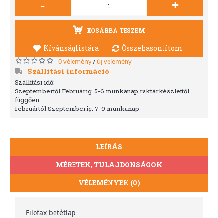
-
+
KOSÁRBA TESZEM
Kívánságlistára
Összehasonlítom
0 vélemény
új vélemény
/
Szállítási információ
Szállítási idő:
Szeptembertől Februárig: 5-6 munkanap raktárkészlettől
függően.
Februártól Szeptemberig: 7-9 munkanap
LEÍRÁS
MÉRETEK, TULAJDONSÁGOK
VÉLEMÉNYEK (0)
Filofax betétlap