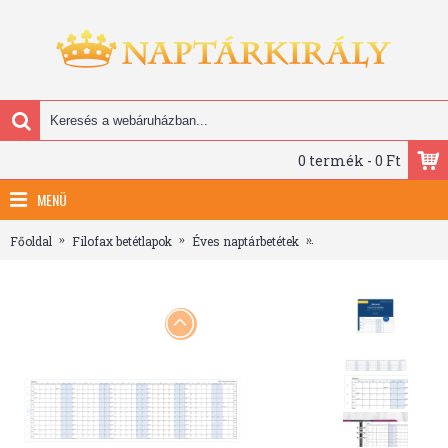
0 termék - 0 Ft
MENÜ
Főoldal
Filofax betétlapok
Éves naptárbetétek
Filofax Naptárbetét Év