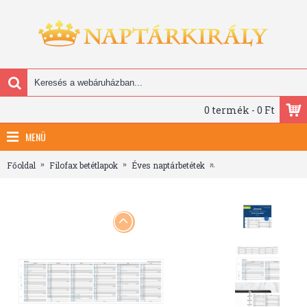
0 termék - 0 Ft
MENÜ
Főoldal
Filofax betétlapok
Éves naptárbetétek
Filofax Naptárbetét Év