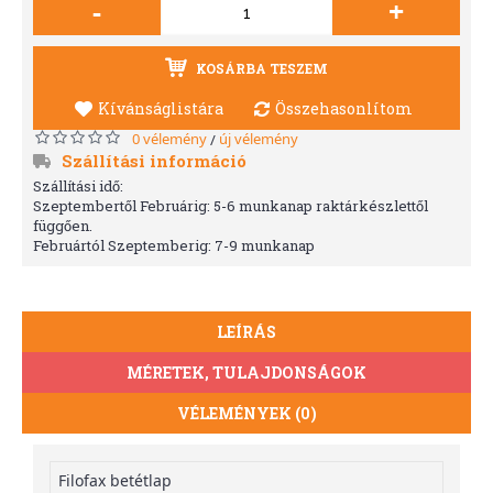
-
+
KOSÁRBA TESZEM
Kívánságlistára
Összehasonlítom
0 vélemény
új vélemény
/
Szállítási információ
Szállítási idő:
Szeptembertől Februárig: 5-6 munkanap raktárkészlettől
függően.
Februártól Szeptemberig: 7-9 munkanap
LEÍRÁS
MÉRETEK, TULAJDONSÁGOK
VÉLEMÉNYEK (0)
Filofax betétlap