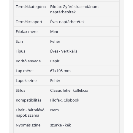
Termékkategória
Filofax Gyűrűs kalendárium
naptárbetétek
Termékcsoport
Éves naptárbetétek
Filofax méret
Mini
Szín
Fehér
Típus
Éves - Vertikális
Borító anyaga
Papír
Lap méret
67x105 mm
Lapok színe
Fehér
Stílus
Classic fehér kollekció
Kompatibilitás
Filofax, Clipbook
Eltelt - hátralévő
Nem
napok száma
Nyomás színe
szürke - kék