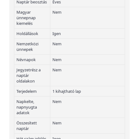
Naptár beosztás
Éves
Magyar
Nem
ünnepnap
kiemelés
Holdállások
Igen
Nemzetközi
Nem
ünnepek
Névnapok
Nem
Jegyzetrész a
Nem
naptár
oldalakon
Terjedelem
1 kihajtható lap
Napkelte,
Nem
napnyugta
adatok
Összesített
Nem
naptár
Hét szám jelölés
Igen