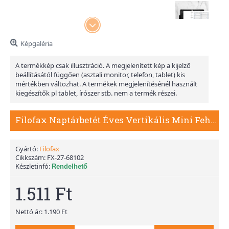
Képgaléria
A termékkép csak illusztráció. A megjelenített kép a kijelző
beállításától függően (asztali monitor, telefon, tablet) kis
mértékben változhat. A termékek megjelenítésénél használt
kiegészítők pl tablet, írószer stb. nem a termék részei.
Filofax Naptárbetét Éves Vertikális Mini Fehér 2027
Gyártó:
Filofax
Cikkszám:
FX-27-68102
Készletinfó:
Rendelhető
1.511 Ft
Nettó ár: 1.190 Ft