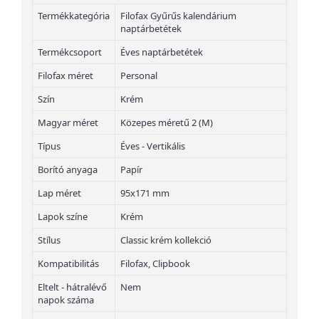
Termékkategória
Filofax Gyűrűs kalendárium
naptárbetétek
Termékcsoport
Éves naptárbetétek
Filofax méret
Personal
Szín
Krém
Magyar méret
Közepes méretű 2 (M)
Típus
Éves - Vertikális
Borító anyaga
Papír
Lap méret
95x171 mm
Lapok színe
Krém
Stílus
Classic krém kollekció
Kompatibilitás
Filofax, Clipbook
Eltelt - hátralévő
Nem
napok száma