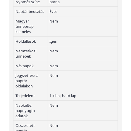
Nyomás színe
barna
Naptár beosztás
Éves
Magyar
Nem
ünnepnap
kiemelés
Holdállások
Igen
Nemzetközi
Nem
ünnepek
Névnapok
Nem
Jegyzetrész a
Nem
naptár
oldalakon
Terjedelem
1 kihajtható lap
Napkelte,
Nem
napnyugta
adatok
Összesített
Nem
naptár