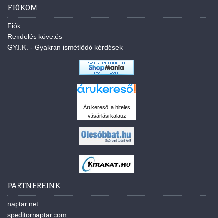
FIÓKOM
Fiók
Rendelés követés
GY.I.K. - Gyakran ismétlődő kérdések
Árukereső, a hiteles
vásárlási kalauz
PARTNEREINK
naptar.net
speditornaptar.com