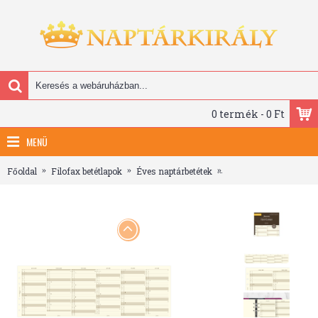
0 termék - 0 Ft
MENÜ
Főoldal
Filofax betétlapok
Éves naptárbetétek
Filofax Naptárbetét Év