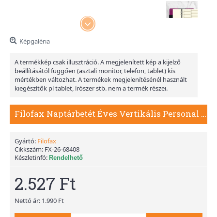
Képgaléria
A termékkép csak illusztráció. A megjelenített kép a kijelző
beállításától függően (asztali monitor, telefon, tablet) kis
mértékben változhat. A termékek megjelenítésénél használt
kiegészítők pl tablet, írószer stb. nem a termék részei.
Filofax Naptárbetét Éves Vertikális Personal Krém 2026
Gyártó:
Filofax
Cikkszám:
FX-26-68408
Készletinfó:
Rendelhető
2.527 Ft
Nettó ár: 1.990 Ft