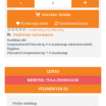
-
+
KOSÁRBA TESZEM
Kívánságlistára
Összehasonlítom
0 vélemény
új vélemény
/
Szállítási információ
Szállítási idő:
Szeptembertől Februárig: 5-6 munkanap raktárkészlettől
függően.
Februártól Szeptemberig: 7-9 munkanap
LEÍRÁS
MÉRETEK, TULAJDONSÁGOK
VÉLEMÉNYEK (0)
Filofax betétlap