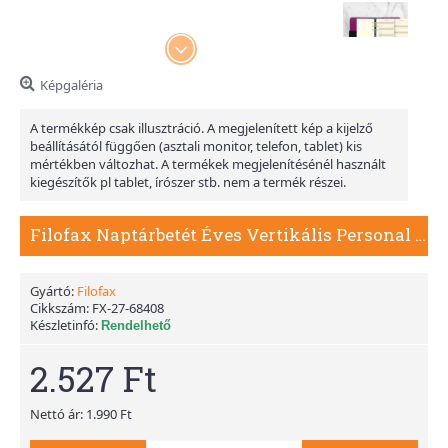
Képgaléria
A termékkép csak illusztráció. A megjelenített kép a kijelző
beállításától függően (asztali monitor, telefon, tablet) kis
mértékben változhat. A termékek megjelenítésénél használt
kiegészítők pl tablet, írószer stb. nem a termék részei.
Filofax Naptárbetét Éves Vertikális Personal Krém 2027
Gyártó:
Filofax
Cikkszám:
FX-27-68408
Készletinfó:
Rendelhető
2.527 Ft
Nettó ár: 1.990 Ft