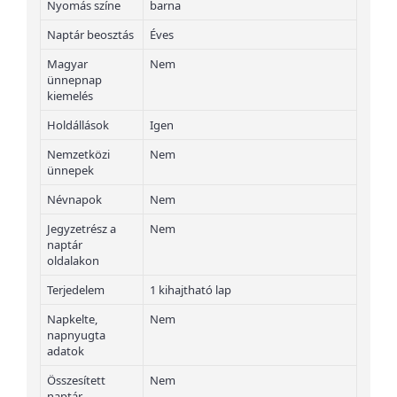
Nyomás színe
barna
Naptár beosztás
Éves
Magyar
Nem
ünnepnap
kiemelés
Holdállások
Igen
Nemzetközi
Nem
ünnepek
Névnapok
Nem
Jegyzetrész a
Nem
naptár
oldalakon
Terjedelem
1 kihajtható lap
Napkelte,
Nem
napnyugta
adatok
Összesített
Nem
naptár