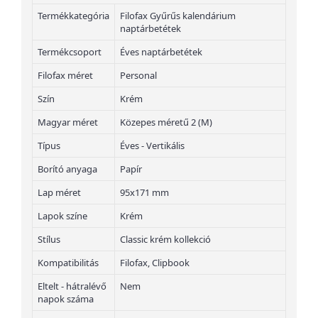
Termékkategória
Filofax Gyűrűs kalendárium
naptárbetétek
Termékcsoport
Éves naptárbetétek
Filofax méret
Personal
Szín
Krém
Magyar méret
Közepes méretű 2 (M)
Típus
Éves - Vertikális
Borító anyaga
Papír
Lap méret
95x171 mm
Lapok színe
Krém
Stílus
Classic krém kollekció
Kompatibilitás
Filofax, Clipbook
Eltelt - hátralévő
Nem
napok száma