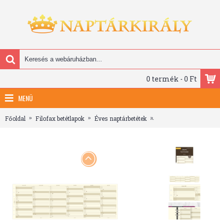
0 termék - 0 Ft
MENÜ
Főoldal
Filofax betétlapok
Éves naptárbetétek
Filofax Naptárbetét É