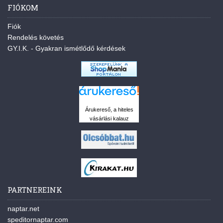
FIÓKOM
Fiók
Rendelés követés
GY.I.K. - Gyakran ismétlődő kérdések
Árukereső, a hiteles
vásárlási kalauz
PARTNEREINK
naptar.net
speditornaptar.com