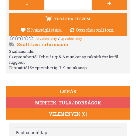
-
+
KOSÁRBA TESZEM
Kívánságlistára
Összehasonlítom
0 vélemény
új vélemény
/
Szállítási információ
Szállítási idő:
Szeptembertől Februárig: 5-6 munkanap raktárkészlettől
függően.
Februártól Szeptemberig: 7-9 munkanap
LEÍRÁS
MÉRETEK, TULAJDONSÁGOK
VÉLEMÉNYEK (0)
Filofax betétlap