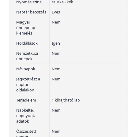
Nyomás színe
szürke - kék
Naptár beosztás
Éves
Magyar
Nem
ünnepnap
kiemelés
Holdállások
Igen
Nemzetközi
Nem
ünnepek
Névnapok
Nem
Jegyzetrész a
Nem
naptár
oldalakon
Terjedelem
1 kihajtható lap
Napkelte,
Nem
napnyugta
adatok
Összesített
Nem
naptár