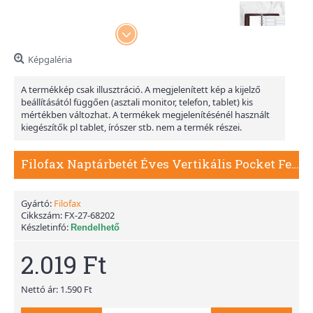
Képgaléria
A termékkép csak illusztráció. A megjelenített kép a kijelző
beállításától függően (asztali monitor, telefon, tablet) kis
mértékben változhat. A termékek megjelenítésénél használt
kiegészítők pl tablet, írószer stb. nem a termék részei.
Filofax Naptárbetét Éves Vertikális Pocket Fehér 2027
Gyártó:
Filofax
Cikkszám:
FX-27-68202
Készletinfó:
Rendelhető
2.019 Ft
Nettó ár: 1.590 Ft