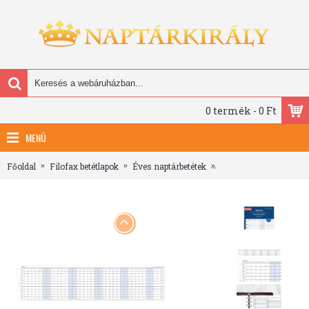
0 termék - 0 Ft
MENÜ
Főoldal
Filofax betétlapok
Éves naptárbetétek
Filofax Naptárbetét Év