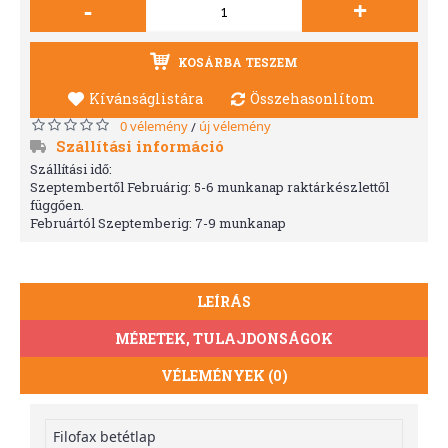
-
+
KOSÁRBA TESZEM
Kívánságlistára
Összehasonlítom
0 vélemény
új vélemény
/
Szállítási információ
Szállítási idő:
Szeptembertől Februárig: 5-6 munkanap raktárkészlettől
függően.
Februártól Szeptemberig: 7-9 munkanap
LEÍRÁS
MÉRETEK, TULAJDONSÁGOK
VÉLEMÉNYEK (0)
Filofax betétlap