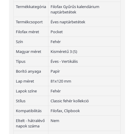
Termékkategória
Filofax Gyűrűs kalendárium
naptárbetétek
Termékcsoport
Éves naptárbetétek
Filofax méret
Pocket
Szín
Fehér
Magyar méret
Kisméretű 3 (S)
Típus
Éves - Vertikális
Borító anyaga
Papír
Lap méret
81x120 mm
Lapok színe
Fehér
Stílus
Classic fehér kollekció
Kompatibilitás
Filofax, Clipbook
Eltelt - hátralévő
Nem
napok száma