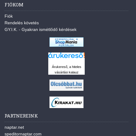
FIÓKOM
Fiók
Rendelés követés
GY.I.K. - Gyakran ismétlődő kérdések
Árukereső, a hiteles
vásárlási kalauz
PARTNEREINK
naptar.net
speditornaptar.com