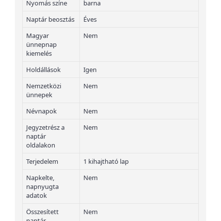
Nyomás színe
barna
Naptár beosztás
Éves
Magyar
Nem
ünnepnap
kiemelés
Holdállások
Igen
Nemzetközi
Nem
ünnepek
Névnapok
Nem
Jegyzetrész a
Nem
naptár
oldalakon
Terjedelem
1 kihajtható lap
Napkelte,
Nem
napnyugta
adatok
Összesített
Nem
naptár