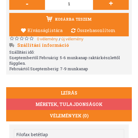
-
+
KOSÁRBA TESZEM
Kívánságlistára
Összehasonlítom
0 vélemény
új vélemény
/
Szállítási információ
Szállítási idő:
Szeptembertől Februárig: 5-6 munkanap raktárkészlettől
függően.
Februártól Szeptemberig: 7-9 munkanap
LEÍRÁS
MÉRETEK, TULAJDONSÁGOK
VÉLEMÉNYEK (0)
Filofax betétlap