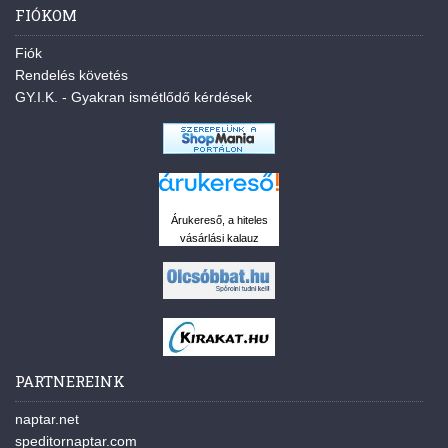
FIÓKOM
Fiók
Rendelés követés
GY.I.K. - Gyakran ismétlődő kérdések
Árukereső, a hiteles
vásárlási kalauz
PARTNEREINK
naptar.net
speditornaptar.com