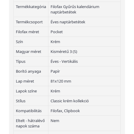
Termékkategória
Filofax Gyűrűs kalendárium
naptárbetétek
Termékcsoport
Éves naptárbetétek
Filofax méret
Pocket
Szín
Krém
Magyar méret
Kisméretű 3 (S)
Típus
Éves - Vertikális
Borító anyaga
Papír
Lap méret
81x120 mm
Lapok színe
Krém
Stílus
Classic krém kollekció
Kompatibilitás
Filofax, Clipbook
Eltelt - hátralévő
Nem
napok száma