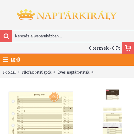
0 termék - 0 Ft
MENÜ
Főoldal
Filofax betétlapok
Éves naptárbetétek
Filofax Naptárbetét É