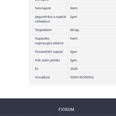
Névnapok
Nem
Jegyzetrész a naptár
Igen
oldalakon
Terjedelem
68 lap
Napkelte,
Nem
napnyugta adatok
Összesített naptár
Igen
Hét szám jelölés
Igen
Év
2026
Vonalkód
5059145595952
FIÓKOM