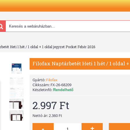
betét Heti 1 hét / 1 oldal + 1 oldal jegyzet Pocket Fehér 2026
Filofax Naptárbetét Heti 1 hét / 1 oldal 
Gyártó:
Filofax
Cikkszám:
FX-26-68209
Készletinfó:
Rendelhető
2.997 Ft
Nettó ár: 2.360 Ft
-
+