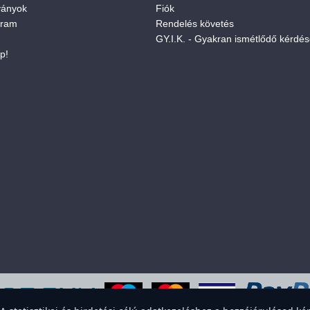
ványok
Fiók
gram
Rendelés követés
GY.I.K. - Gyakran ismétlődő kérdé
p!
eboldal sütiket használ a felhasználói élmény javítása érdekében. Elfogadod