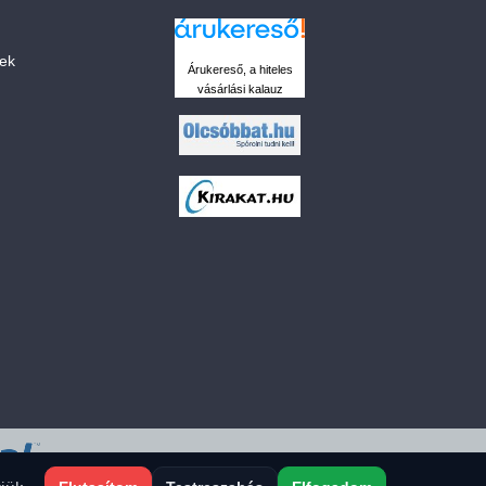
sek
Árukereső, a hiteles
vásárlási kalauz
 a sütiket?