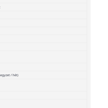
t
jegyzet / hét)