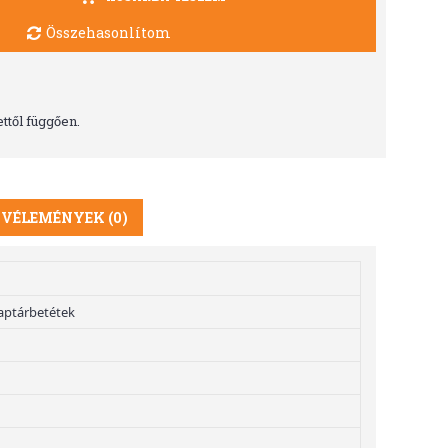
Összehasonlítom
ttől függően.
VÉLEMÉNYEK (0)
aptárbetétek