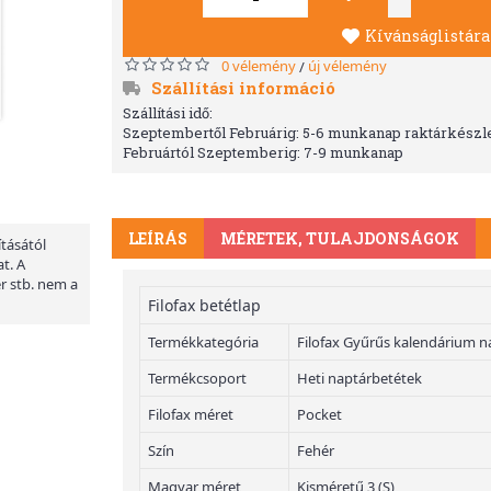
Kívánságlistára
0 vélemény
új vélemény
/
Szállítási információ
Szállítási idő:
Szeptembertől Februárig: 5-6 munkanap raktárkészle
Februártól Szeptemberig: 7-9 munkanap
LEÍRÁS
MÉRETEK, TULAJDONSÁGOK
ításától
t. A
er stb. nem a
Filofax betétlap
Termékkategória
Filofax Gyűrűs kalendárium n
Termékcsoport
Heti naptárbetétek
Filofax méret
Pocket
Szín
Fehér
Magyar méret
Kisméretű 3 (S)