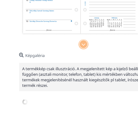
Képgaléria
A termékkép csak illusztráció. A megjelenített kép a kijelző beáll
függően (asztali monitor, telefon, tablet) kis mértékben változha
termékek megjelenítésénél használt kiegészítők pl tablet, írósz
termék részei.