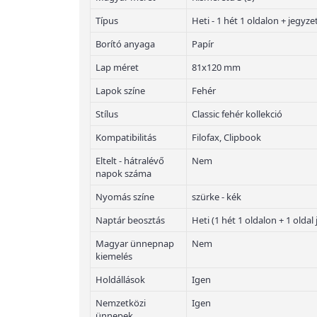
Típus
Heti - 1 hét 1 oldalon + jegyze
Borító anyaga
Papír
Lap méret
81x120 mm
Lapok színe
Fehér
Stílus
Classic fehér kollekció
Kompatibilitás
Filofax, Clipbook
Eltelt - hátralévő
Nem
napok száma
Nyomás színe
szürke - kék
Naptár beosztás
Heti (1 hét 1 oldalon + 1 oldal 
Magyar ünnepnap
Nem
kiemelés
Holdállások
Igen
Nemzetközi
Igen
ünnepek