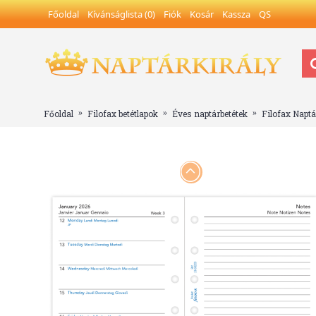
Főoldal
Kívánságlista (
0
)
Fiók
Kosár
Kassza
QS
Főoldal
Filofax betétlapok
Éves naptárbetétek
Filofax Naptár