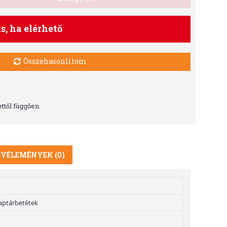
ts, ha elérhető
Összehasonlítom
ttől függően.
VÉLEMÉNYEK (0)
aptárbetétek