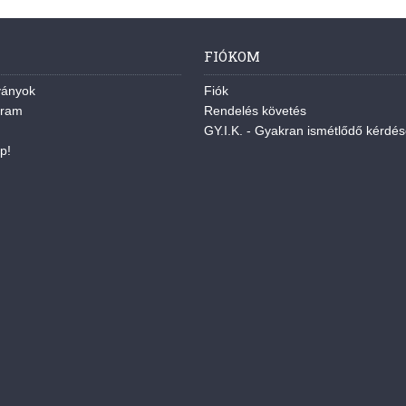
FIÓKOM
ványok
Fiók
gram
Rendelés követés
GY.I.K. - Gyakran ismétlődő kérdé
p!