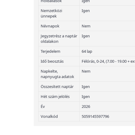
Holdállások
Igen
Nemzetközi
Igen
ünnepek
Névnapok
Nem
Jegyzetrész a naptár
Igen
oldalakon
Terjedelem
64 lap
Idő beosztás
Félórás, 0-24, (7.00 - 19.00 +
Napkelte,
Nem
napnyugta adatok
Összesített naptár
Igen
Hét szám jelölés
Igen
Év
2026
Vonalkód
5059145597796