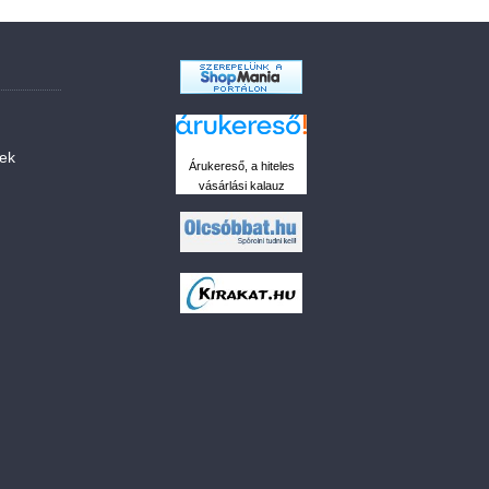
sek
Árukereső, a hiteles
vásárlási kalauz