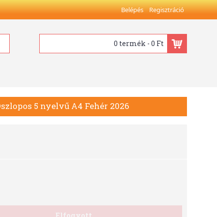
Belépés
Regisztráció
0 termék - 0 Ft
 Oszlopos 5 nyelvű A4 Fehér 2026
Elfogyott