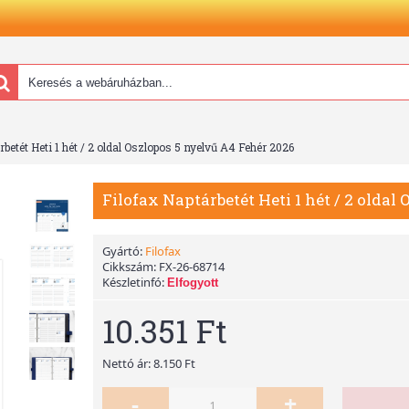
rbetét Heti 1 hét / 2 oldal Oszlopos 5 nyelvű A4 Fehér 2026
Filofax Naptárbetét Heti 1 hét / 2 oldal
Gyártó:
Filofax
Cikkszám:
FX-26-68714
Készletinfó:
Elfogyott
10.351 Ft
Nettó ár: 8.150 Ft
-
+