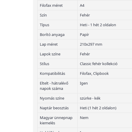
Filofax méret
A4
Szín
Fehér
Típus
Heti - 1 hét 2 oldalon
Borító anyaga
Papír
Lap méret
210x297 mm
Lapok színe
Fehér
Stílus
Classic fehér kollekció
Kompatibilitás
Filofax, Clipbook
Eltelt - hátralévő
Igen
napok száma
Nyomás színe
szürke - kék
Naptár beosztás
Heti (1 hét 2 oldalon)
Magyar ünnepnap
Nem
kiemelés