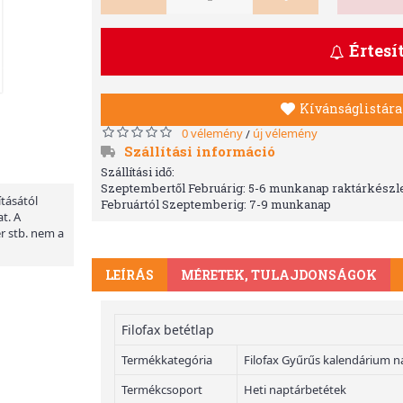
Értesí
Kívánságlistára
0 vélemény
új vélemény
/
Szállítási információ
Szállítási idő:
Szeptembertől Februárig: 5-6 munkanap raktárkészle
ításától
Februártól Szeptemberig: 7-9 munkanap
t. A
er stb. nem a
LEÍRÁS
MÉRETEK, TULAJDONSÁGOK
Filofax betétlap
Termékkategória
Filofax Gyűrűs kalendárium n
Termékcsoport
Heti naptárbetétek