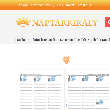
Főoldal
Kívánságlista (
0
)
Fiók
Kosár
Kassza
QS
Főoldal
Filofax betétlapok
Éves naptárbetétek
Filofax Naptá