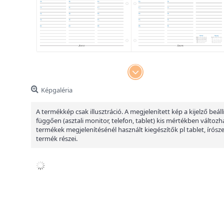
Képgaléria
A termékkép csak illusztráció. A megjelenített kép a kijelző beáll
függően (asztali monitor, telefon, tablet) kis mértékben változha
termékek megjelenítésénél használt kiegészítők pl tablet, írósz
termék részei.