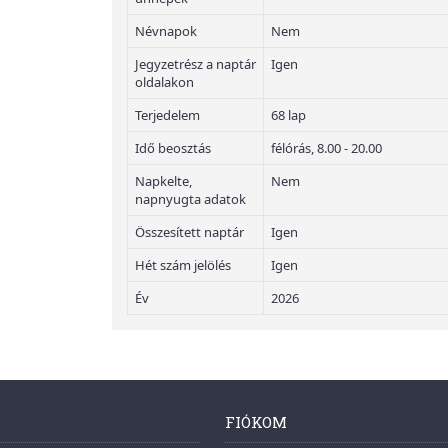
Névnapok
Nem
Jegyzetrész a naptár
Igen
oldalakon
Terjedelem
68 lap
Idő beosztás
félórás, 8.00 - 20.00
Napkelte,
Nem
napnyugta adatok
Összesített naptár
Igen
Hét szám jelölés
Igen
Év
2026
FIÓKOM