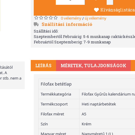
Kívánságlistára
0 vélemény
új vélemény
/
Szállítási információ
Szállítási idő:
Szeptembertől Februárig: 5-6 munkanap raktárkészle
Februártól Szeptemberig: 7-9 munkanap
LEÍRÁS
MÉRETEK, TULAJDONSÁGOK
ításától
t. A
er stb. nem a
Filofax betétlap
Termékkategória
Filofax Gyűrűs kalendárium n
Termékcsoport
Heti naptárbetétek
Filofax méret
A5
Szín
Krém
Magyar méret
Nagyméretű 1 (L)