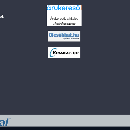
sek
Árukereső, a hiteles
vásárlási kalauz