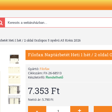
rbetét Heti 1 hét / 2 oldal Oszlopos 5 nyelvű A5 Krém 2026
Filofax Naptárbetét Heti 1 hét / 2 olda
Gyártó:
Filofax
Cikkszám:
FX-26-68513
Készletinfó:
Rendelhető
7.353 Ft
Nettó ár: 5.790 Ft
-
+