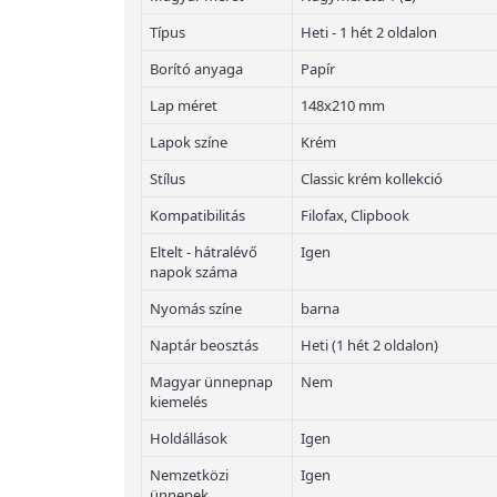
Típus
Heti - 1 hét 2 oldalon
Borító anyaga
Papír
Lap méret
148x210 mm
Lapok színe
Krém
Stílus
Classic krém kollekció
Kompatibilitás
Filofax, Clipbook
Eltelt - hátralévő
Igen
napok száma
Nyomás színe
barna
Naptár beosztás
Heti (1 hét 2 oldalon)
Magyar ünnepnap
Nem
kiemelés
Holdállások
Igen
Nemzetközi
Igen
ünnepek