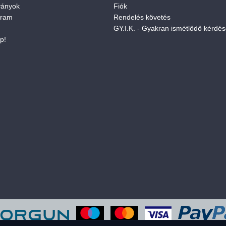
ványok
Fiók
gram
Rendelés követés
GY.I.K. - Gyakran ismétlődő kérdé
p!