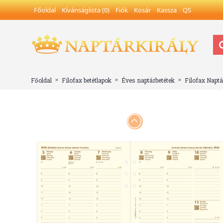
Főoldal
Kívánságlista (
0
)
Fiók
Kosár
Kassza
QS
Főoldal
Filofax betétlapok
Éves naptárbetétek
Filofax Naptá