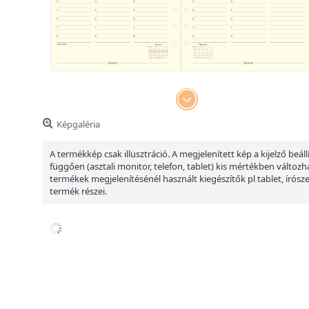
Képgaléria
A termékkép csak illusztráció. A megjelenített kép a kijelző beáll
függően (asztali monitor, telefon, tablet) kis mértékben változha
termékek megjelenítésénél használt kiegészítők pl tablet, írósz
termék részei.