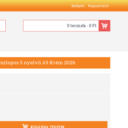
Belépés
Regisztráció
0 termék - 0 Ft
l Oszlopos 5 nyelvű A5 Krém 2026
KOSÁRBA TESZEM