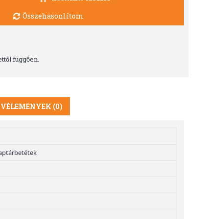
Összehasonlítom
ttől függően.
VÉLEMÉNYEK (0)
aptárbetétek