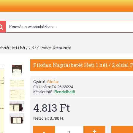
rbetét Heti 1 hét / 2 oldal Pocket Krém 2026
Filofax Naptárbetét Heti 1 hét / 2 olda
Gyártó:
Filofax
Cikkszám:
FX-26-68224
Készletinfó:
Rendelhető
4.813 Ft
Nettó ár: 3.790 Ft
-
+