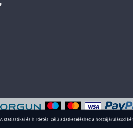
p!
eboldal sütiket használ a felhasználói élmény javítása érdekében. Elfogadod
statisztikai és hirdetési célú adatkezeléshez a hozzájárulásod kér
Elfogadom
Elutasítom