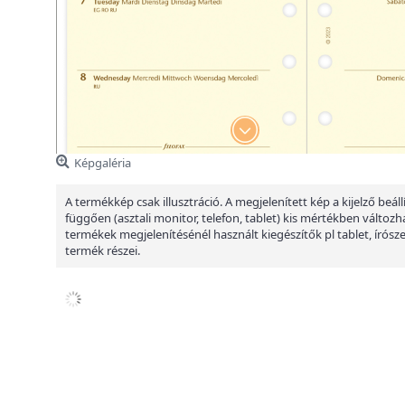
Képgaléria
A termékkép csak illusztráció. A megjelenített kép a kijelző beáll
függően (asztali monitor, telefon, tablet) kis mértékben változha
termékek megjelenítésénél használt kiegészítők pl tablet, írósz
termék részei.