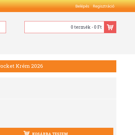
Belépés
Regisztráció
0 termék - 0 Ft
l Pocket Krém 2026
KOSÁRBA TESZEM