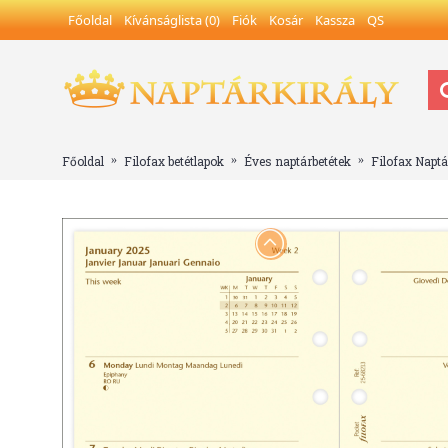
Főoldal
Kívánságlista (
0
)
Fiók
Kosár
Kassza
QS
Főoldal
Filofax betétlapok
Éves naptárbetétek
Filofax Naptá