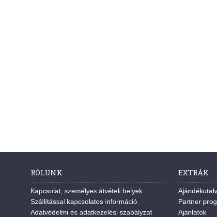
RÓLUNK
EXTRÁK
Kapcsolat, személyes átvételi helyek
Ajándékutal
Szállítással kapcsolatos információ
Partner pro
Adatvédelmi és adatkezelési szabályzat
Ajánlatok