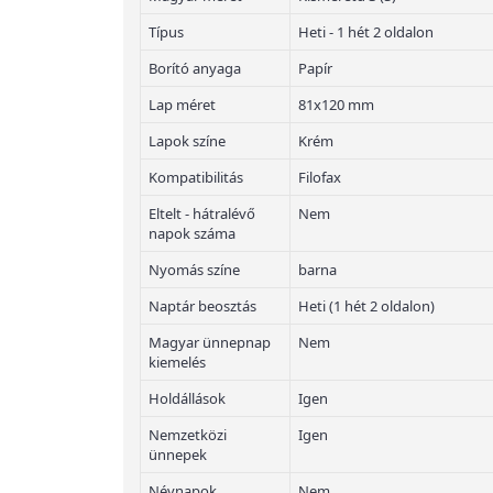
Típus
Heti - 1 hét 2 oldalon
Borító anyaga
Papír
Lap méret
81x120 mm
Lapok színe
Krém
Kompatibilitás
Filofax
Eltelt - hátralévő
Nem
napok száma
Nyomás színe
barna
Naptár beosztás
Heti (1 hét 2 oldalon)
Magyar ünnepnap
Nem
kiemelés
Holdállások
Igen
Nemzetközi
Igen
ünnepek
Névnapok
Nem