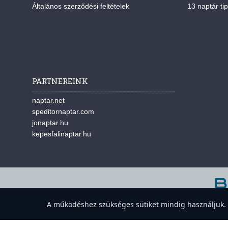
Általános szerződési feltételek
13 naptár tip
PARTNEREINK
naptar.net
speditornaptar.com
jonaptar.hu
kepesfalinaptar.hu
A w
A működéshez szükséges sütiket mindig használjuk. A 
Süti-beállítások megnyitása