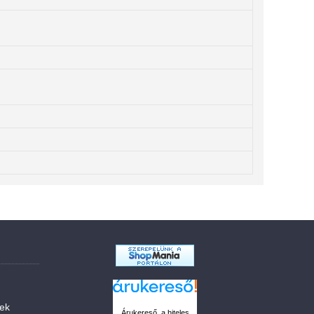
sek
Árukereső, a hiteles