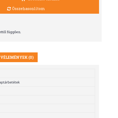
Összehasonlítom
ttől függően.
VÉLEMÉNYEK (0)
aptárbetétek