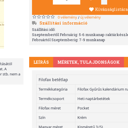
Kívánságlistára
0 vélemény
új vélemény
/
Szállítási információ
Szállítási idő:
Szeptembertől Februárig: 5-6 munkanap raktárkészle
Februártól Szeptemberig: 7-9 munkanap
LEÍRÁS
MÉRETEK, TULAJDONSÁGOK
ításától
t. A
er stb. nem a
Filofax betétlap
Termékkategória
Filofax Gyűrűs kalendárium n
Termékcsoport
Heti naptárbetétek
Filofax méret
Pocket
Szín
Krém
Magyar méret
Kisméretű 3 (S)