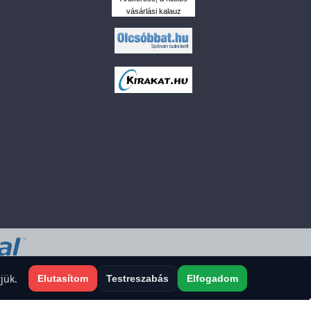
vásárlási kalauz
 a sütiket?
jük.
Elutasítom
Testreszabás
Elfogadom