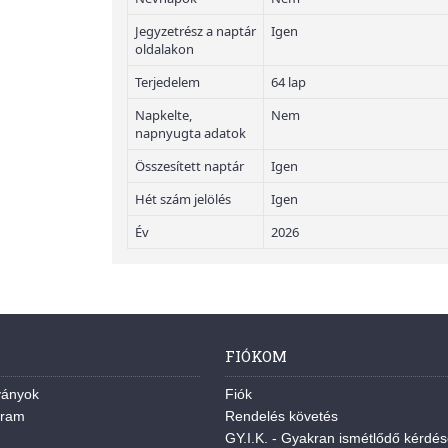
Jegyzetrész a naptár
Igen
oldalakon
Terjedelem
64 lap
Napkelte,
Nem
napnyugta adatok
Összesített naptár
Igen
Hét szám jelölés
Igen
Év
2026
FIÓKOM
ványok
Fiók
gram
Rendelés követés
GY.I.K. - Gyakran ismétlődő kérdé