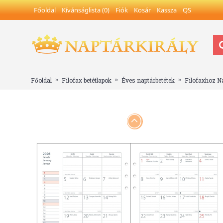
Főoldal
Kívánságlista (
0
)
Fiók
Kosár
Kassza
QS
Főoldal
Filofax betétlapok
Éves naptárbetétek
Filofaxhoz N