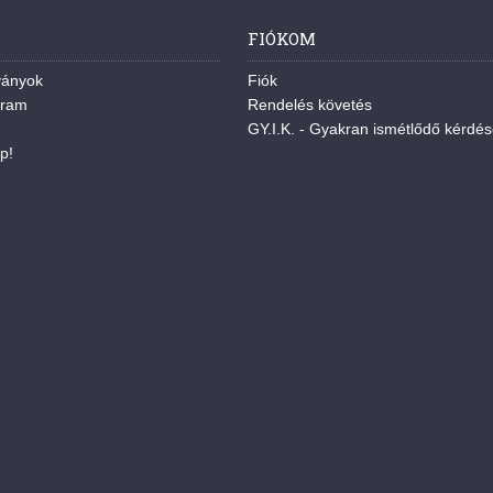
FIÓKOM
ványok
Fiók
gram
Rendelés követés
GY.I.K. - Gyakran ismétlődő kérdé
p!