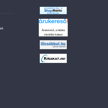
sek
Árukereső, a hiteles
vásárlási kalauz