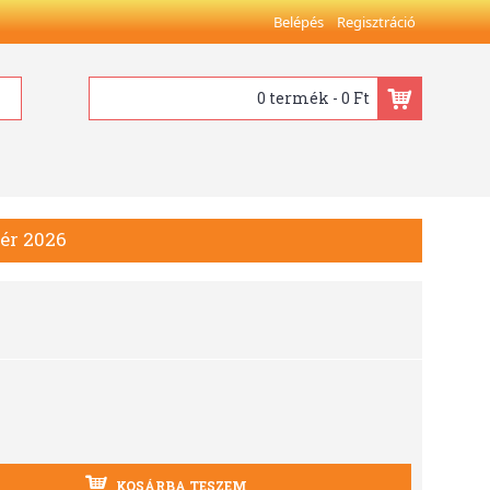
Belépés
Regisztráció
0 termék - 0 Ft
ér 2026
KOSÁRBA TESZEM