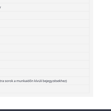
r
 extra sorok a munkaidőn kívüli bejegyzésekhez)