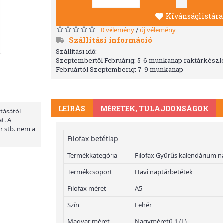
Kívánságlistára
0 vélemény
új vélemény
/
Szállítási információ
Szállítási idő:
Szeptembertől Februárig: 5-6 munkanap raktárkészle
Februártól Szeptemberig: 7-9 munkanap
LEÍRÁS
MÉRETEK, TULAJDONSÁGOK
ításától
t. A
er stb. nem a
Filofax betétlap
Termékkategória
Filofax Gyűrűs kalendárium n
Termékcsoport
Havi naptárbetétek
Filofax méret
A5
Szín
Fehér
Magyar méret
Nagyméretű 1 (L)