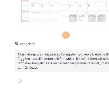
Képgaléria
A termékkép csak illusztráció. A megjelenített kép a kijelző beáll
függően (asztali monitor, telefon, tablet) kis mértékben változha
termékek megjelenítésénél használt kiegészítők pl tablet, írósz
termék részei.