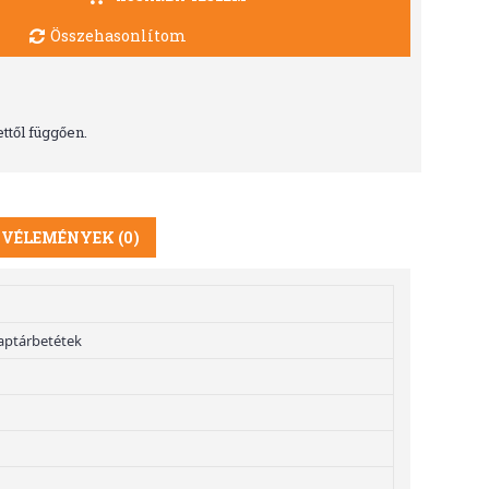
Összehasonlítom
ttől függően.
VÉLEMÉNYEK (0)
aptárbetétek