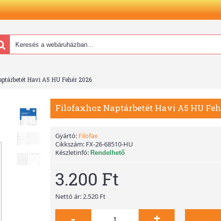
aptárbetét Havi A5 HU Fehér 2026
Filofaxhoz Naptárbetét Havi A5 HU Feh
Gyártó:
Filofax
Cikkszám:
FX-26-68510-HU
Készletinfó:
Rendelhető
3.200 Ft
Nettó ár: 2.520 Ft
-
+