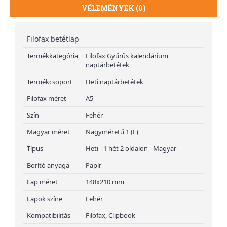
VÉLEMÉNYEK (0)
Filofax betétlap
Termékkategória
Filofax Gyűrűs kalendárium
naptárbetétek
Termékcsoport
Heti naptárbetétek
Filofax méret
A5
Szín
Fehér
Magyar méret
Nagyméretű 1 (L)
Típus
Heti - 1 hét 2 oldalon - Magyar
Borító anyaga
Papír
Lap méret
148x210 mm
Lapok színe
Fehér
Kompatibilitás
Filofax, Clipbook