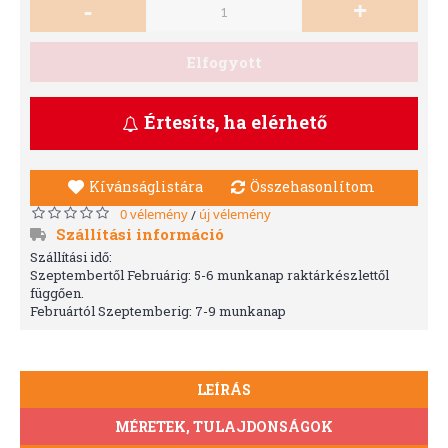
-
+
Elfogyott
Értesíts, ha elérhető
Kívánságlistára
Összehasonlítom
0 vélemény
új vélemény
/
Szállítási információ
Szállítási idő:
Szeptembertől Februárig: 5-6 munkanap raktárkészlettől
függően.
Februártól Szeptemberig: 7-9 munkanap
LEÍRÁS
MÉRETEK, TULAJDONSÁGOK