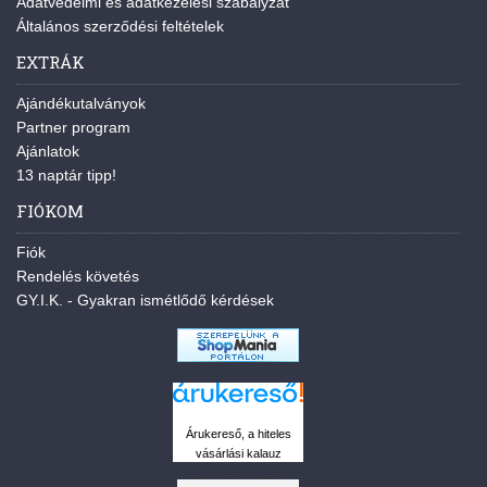
Adatvédelmi és adatkezelési szabályzat
Általános szerződési feltételek
EXTRÁK
Ajándékutalványok
Partner program
Ajánlatok
13 naptár tipp!
FIÓKOM
Fiók
Rendelés követés
GY.I.K. - Gyakran ismétlődő kérdések
Árukereső, a hiteles
vásárlási kalauz