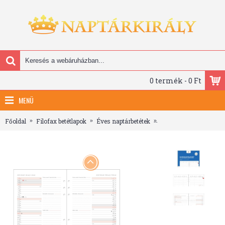
0 termék - 0 Ft
MENÜ
Főoldal
Filofax betétlapok
Éves naptárbetétek
Filofaxhoz Naptárbetét