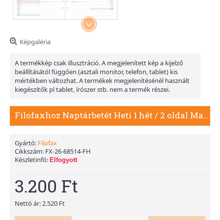
Képgaléria
A termékkép csak illusztráció. A megjelenített kép a kijelző
beállításától függően (asztali monitor, telefon, tablet) kis
mértékben változhat. A termékek megjelenítésénél használt
kiegészítők pl tablet, írószer stb. nem a termék részei.
Filofaxhoz Naptárbetét Heti 1 hét / 2 oldal Magyar Oszlopos elrendezés (H-GB-D) A5 2026 Fehér
Gyártó:
Filofax
Cikkszám:
FX-26-68514-FH
Készletinfó:
Elfogyott
3.200 Ft
Nettó ár: 2.520 Ft