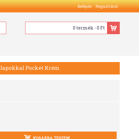
Belépés
Regisztráció
0 termék - 0 Ft
s lapokkal Pocket Krém
KOSÁRBA TESZEM