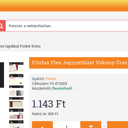
res lapokkal Pocket Krém
Filofax Flex Jegyzetfüzet Vékony Üre
Gyártó:
Filofax
Cikkszám:
FX-872003
Készletinfó:
Rendelhető
1.143 Ft
Nettó ár: 900 Ft
-
+