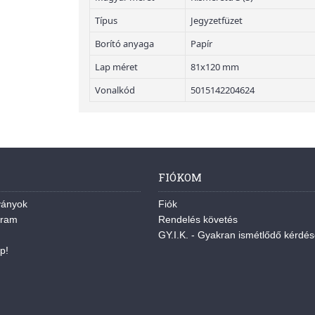
Típus
Jegyzetfüzet
Borító anyaga
Papír
Lap méret
81x120 mm
Vonalkód
5015142204624
FIÓKOM
ványok
Fiók
gram
Rendelés követés
GY.I.K. - Gyakran ismétlődő kérdé
p!