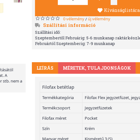
Kívánságlistára
0 vélemény
új vélemény
/
Szállítási információ
Szállítási idő:
Szeptembertől Februárig: 5-6 munkanap raktárkészle
Februártól Szeptemberig: 7-9 munkanap
LEÍRÁS
MÉRETEK, TULAJDONSÁGOK
ításától
t. A
er stb. nem a
Filofax betétlap
Termékkategória
Filofax Flex jegyzetfüzet, jeg
Termékcsoport
Jegyzetfüzetek
Filofax méret
Pocket
Szín
Krém
Magyar méret
Kisméretű 3 (S)