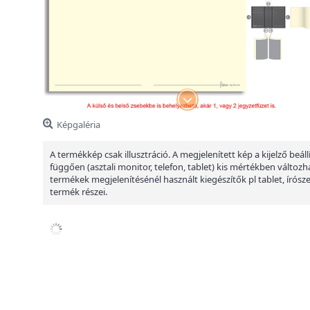
Képgaléria
A termékkép csak illusztráció. A megjelenített kép a kijelző beáll
függően (asztali monitor, telefon, tablet) kis mértékben változha
termékek megjelenítésénél használt kiegészítők pl tablet, írósz
termék részei.