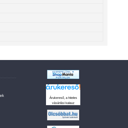
sek
Árukereső, a hiteles
vásárlási kalauz