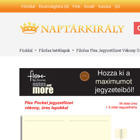
Főoldal
Kívánságlista (
0
)
Fiók
Kosár
Kassza
QS
Főoldal
Filofax betétlapok
Filofax Flex Jegyzetfüzet Vékony Ü