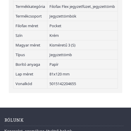
Termékkategória
Filofax Flex jegyzetfüzet, jegyzettömb
Termékcsoport
Jegyzettömbök
Filofax méret
Pocket
Szín
Krém
Magyar méret
Kisméretű 3 (S)
Típus
Jegyzettömb
Borító anyaga
Papír
Lap méret
81x120 mm
Vonalkód
5015142204655
RÓLUNK