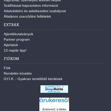
Kapcsolat, személyes átvételi helyek
Szállítással kapcsolatos információ
Adatvédelmi és adatkezelési szabályzat
Általános szerződési feltételek
EXTRÁK
Ajándékutalványok
Partner program
Ajánlatok
13 naptár tipp!
FIÓKOM
Fiók
Rendelés követés
GY.I.K. - Gyakran ismétlődő kérdések
Árukereső, a hiteles