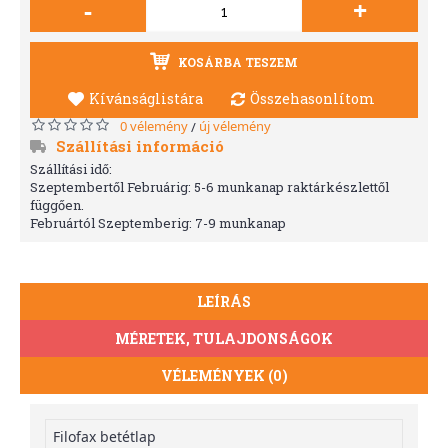
-
+
KOSÁRBA TESZEM
Kívánságlistára
Összehasonlítom
0 vélemény
új vélemény
/
Szállítási információ
Szállítási idő:
Szeptembertől Februárig: 5-6 munkanap raktárkészlettől
függően.
Februártól Szeptemberig: 7-9 munkanap
LEÍRÁS
MÉRETEK, TULAJDONSÁGOK
VÉLEMÉNYEK (0)
Filofax betétlap