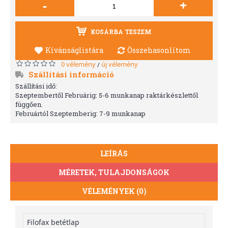
-
+
KOSÁRBA TESZEM
Kívánságlistára
Összehasonlítom
0 vélemény
új vélemény
/
Szállítási információ
Szállítási idő:
Szeptembertől Februárig: 5-6 munkanap raktárkészlettől
függően.
Februártól Szeptemberig: 7-9 munkanap
LEÍRÁS
MÉRETEK, TULAJDONSÁGOK
VÉLEMÉNYEK (0)
Filofax betétlap