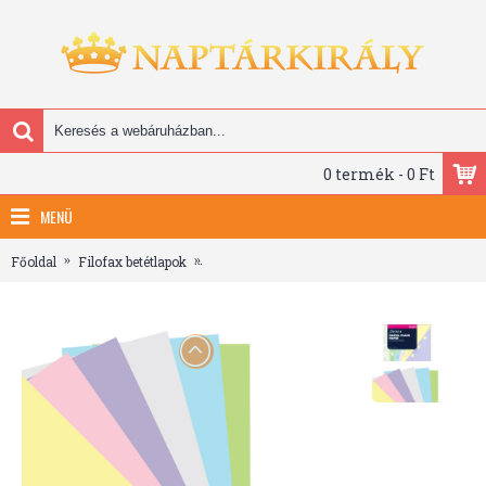
0 termék - 0 Ft
MENÜ
Főoldal
Filofax betétlapok
Filofax Jegyzetlapok Üres Pocket Pasztel ve