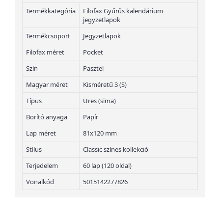
Termékkategória
Filofax Gyűrűs kalendárium
jegyzetlapok
Termékcsoport
Jegyzetlapok
Filofax méret
Pocket
Szín
Pasztel
Magyar méret
Kisméretű 3 (S)
Típus
Üres (sima)
Borító anyaga
Papír
Lap méret
81x120 mm
Stílus
Classic színes kollekció
Terjedelem
60 lap (120 oldal)
Vonalkód
5015142277826