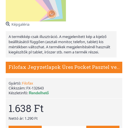
Képgaléria
A termékkép csak illusztráció. A megjelenített kép a kijelző
beállításától függően (asztali monitor, telefon, tablet) kis
mértékben változhat. A termékek megjelenítésénél használt
kiegészítők pl tablet, írószer stb. nem a termék részei.
Filofax Jegyzetlapok Üres Pocket Pasztel vegyes
Gyártó:
Filofax
Cikkszám:
FX-132643
Készletinfó:
Rendelhető
1.638 Ft
Nettó ár: 1.290 Ft