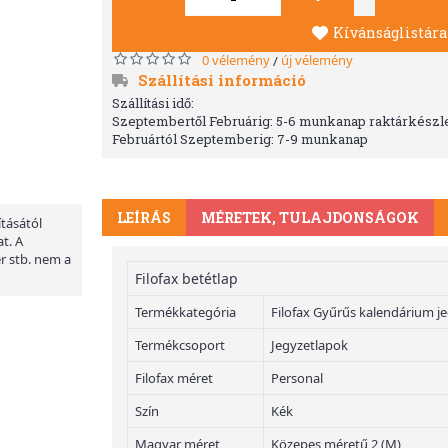
Kívánságlistára
0 vélemény
új vélemény
/
Szállítási információ
Szállítási idő:
Szeptembertől Februárig: 5-6 munkanap raktárkészle
Februártól Szeptemberig: 7-9 munkanap
LEÍRÁS
MÉRETEK, TULAJDONSÁGOK
ításától
t. A
er stb. nem a
Filofax betétlap
Termékkategória
Filofax Gyűrűs kalendárium j
Termékcsoport
Jegyzetlapok
Filofax méret
Personal
Szín
Kék
Magyar méret
Közepes méretű 2 (M)