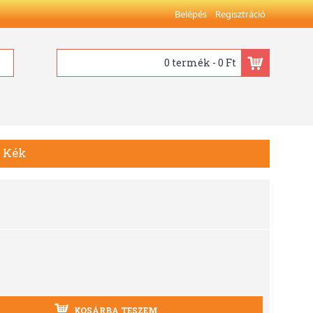
Belépés
Regisztráció
0 termék - 0 Ft
l Kék
KOSÁRBA TESZEM