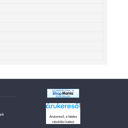
sek
Árukereső, a hiteles
vásárlási kalauz