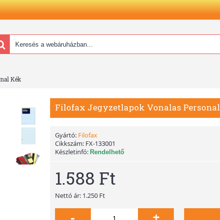
onal Kék
Filofax Jegyzetlapok Vonalas Persona
Gyártó:
Filofax
Cikkszám:
FX-133001
Készletinfó:
Rendelhető
1.588 Ft
Nettó ár: 1.250 Ft
-
+