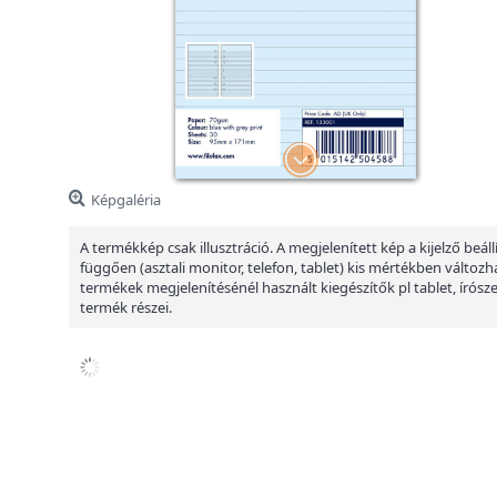
Képgaléria
A termékkép csak illusztráció. A megjelenített kép a kijelző beáll
függően (asztali monitor, telefon, tablet) kis mértékben változha
termékek megjelenítésénél használt kiegészítők pl tablet, írósz
termék részei.