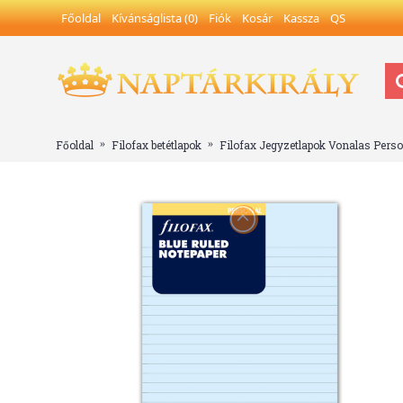
Főoldal
Kívánságlista (
0
)
Fiók
Kosár
Kassza
QS
Főoldal
Filofax betétlapok
Filofax Jegyzetlapok Vonalas Pers