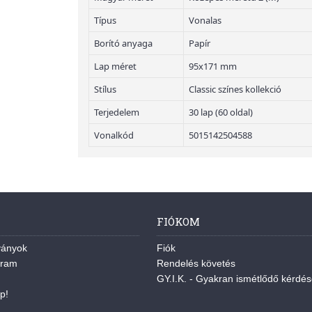
Típus
Vonalas
Borító anyaga
Papír
Lap méret
95x171 mm
Stílus
Classic színes kollekció
Terjedelem
30 lap (60 oldal)
Vonalkód
5015142504588
FIÓKOM
ványok
Fiók
gram
Rendelés követés
GY.I.K. - Gyakran ismétlődő kérdé
p!