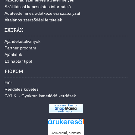
Kapcsolat, személyes átvételi helyek
Szállítással kapcsolatos információ
Adatvédelmi és adatkezelési szabályzat
Általános szerződési feltételek
EXTRÁK
Ajándékutalványok
Partner program
Ajánlatok
13 naptár tipp!
FIÓKOM
Fiók
Rendelés követés
GY.I.K. - Gyakran ismétlődő kérdések
Árukereső, a hiteles