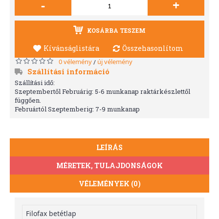
-
+
KOSÁRBA TESZEM
Kívánságlistára
Összehasonlítom
0 vélemény
új vélemény
/
Szállítási információ
Szállítási idő:
Szeptembertől Februárig: 5-6 munkanap raktárkészlettől
függően.
Februártól Szeptemberig: 7-9 munkanap
LEÍRÁS
MÉRETEK, TULAJDONSÁGOK
VÉLEMÉNYEK (0)
Filofax betétlap