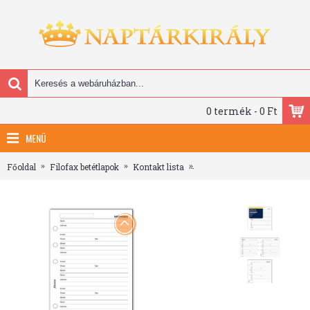
0 termék - 0 Ft
MENÜ
Főoldal
Filofax betétlapok
Kontakt lista
Filofax Kontakt lista (Név /