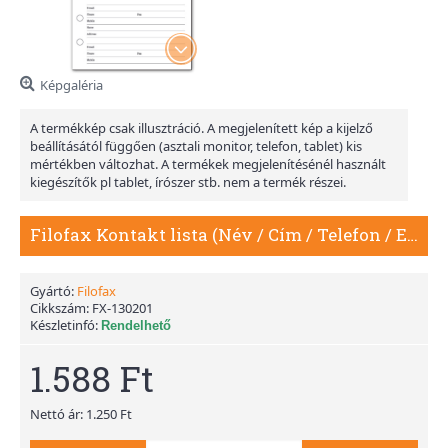
Képgaléria
A termékkép csak illusztráció. A megjelenített kép a kijelző
beállításától függően (asztali monitor, telefon, tablet) kis
mértékben változhat. A termékek megjelenítésénél használt
kiegészítők pl tablet, írószer stb. nem a termék részei.
Filofax Kontakt lista (Név / Cím / Telefon / Email / Fax Mobil) Personal Fehér
Gyártó:
Filofax
Cikkszám:
FX-130201
Készletinfó:
Rendelhető
1.588 Ft
Nettó ár: 1.250 Ft