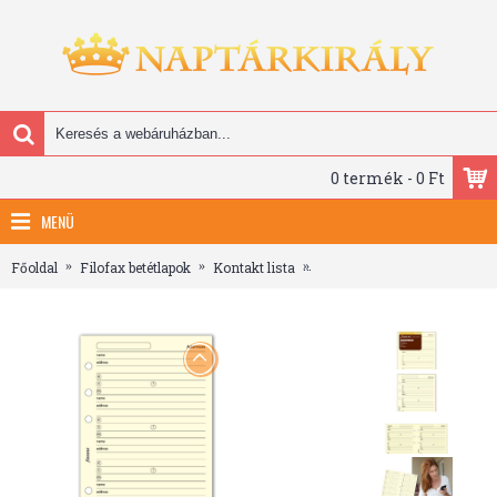
0 termék - 0 Ft
MENÜ
Főoldal
Filofax betétlapok
Kontakt lista
Filofax Kontakt lista (Név /