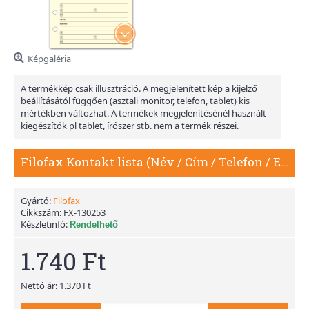
Képgaléria
A termékkép csak illusztráció. A megjelenített kép a kijelző
beállításától függően (asztali monitor, telefon, tablet) kis
mértékben változhat. A termékek megjelenítésénél használt
kiegészítők pl tablet, írószer stb. nem a termék részei.
Filofax Kontakt lista (Név / Cím / Telefon / Email / Fax / Mobil) Personal Krém
Gyártó:
Filofax
Cikkszám:
FX-130253
Készletinfó:
Rendelhető
1.740 Ft
Nettó ár: 1.370 Ft