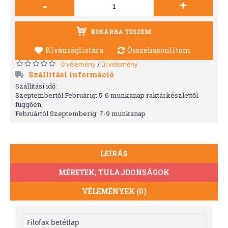
-
+
KOSÁRBA TESZEM
Kívánságlistára
Összehasonlítom
0 vélemény
új vélemény
/
Szállítási információ
Szállítási idő:
Szeptembertől Februárig: 5-6 munkanap raktárkészlettől
függően.
Februártól Szeptemberig: 7-9 munkanap
LEÍRÁS
MÉRETEK, TULAJDONSÁGOK
VÉLEMÉNYEK (0)
Filofax betétlap