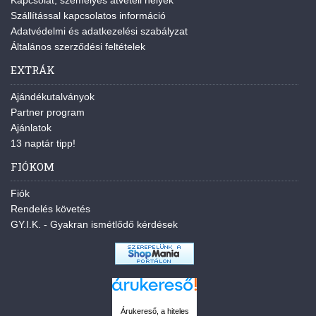
Kapcsolat, személyes átvételi helyek
Szállítással kapcsolatos információ
Adatvédelmi és adatkezelési szabályzat
Általános szerződési feltételek
EXTRÁK
Ajándékutalványok
Partner program
Ajánlatok
13 naptár tipp!
FIÓKOM
Fiók
Rendelés követés
GY.I.K. - Gyakran ismétlődő kérdések
Árukereső, a hiteles