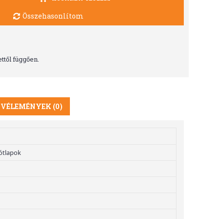
Összehasonlítom
ttől függően.
VÉLEMÉNYEK (0)
ótlapok