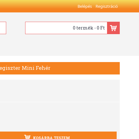
Belépés
Regisztráció
0 termék - 0 Ft
regiszter Mini Fehér
KOSÁRBA TESZEM