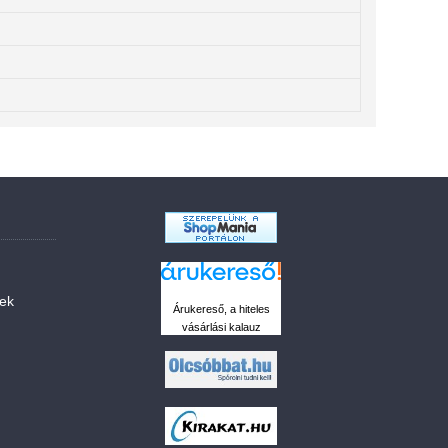
sek
Árukereső, a hiteles
vásárlási kalauz