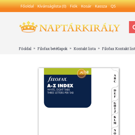
Főoldal
Kívánságlista (
0
)
Fiók
Kosár
Kassza
QS
Főoldal
Filofax betétlapok
Kontakt lista
Filofax Kontakt list