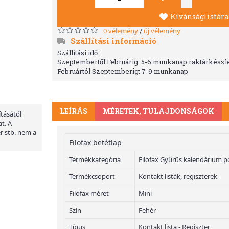
Kívánságlistára
0 vélemény
új vélemény
/
Szállítási információ
Szállítási idő:
Szeptembertől Februárig: 5-6 munkanap raktárkészle
Februártól Szeptemberig: 7-9 munkanap
LEÍRÁS
MÉRETEK, TULAJDONSÁGOK
ításától
t. A
er stb. nem a
Filofax betétlap
Termékkategória
Filofax Gyűrűs kalendárium p
Termékcsoport
Kontakt listák, regiszterek
Filofax méret
Mini
Szín
Fehér
Típus
Kontakt lista - Regiszter