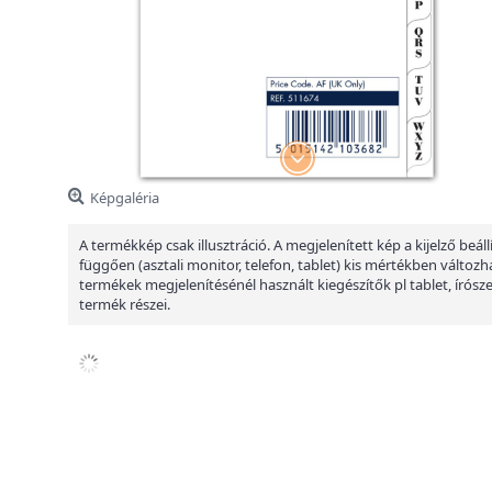
Képgaléria
A termékkép csak illusztráció. A megjelenített kép a kijelző beáll
függően (asztali monitor, telefon, tablet) kis mértékben változha
termékek megjelenítésénél használt kiegészítők pl tablet, írósz
termék részei.