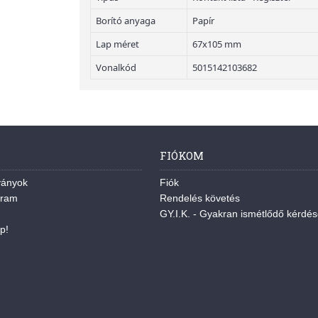
Borító anyaga
Papír
Lap méret
67x105 mm
Vonalkód
5015142103682
FIÓKOM
ványok
Fiók
gram
Rendelés követés
GY.I.K. - Gyakran ismétlődő kérdé
p!