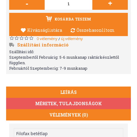
-
+
KOSÁRBA TESZEM
Kívánságlistára
Összehasonlítom
0 vélemény
új vélemény
/
Szállítási információ
Szállítási idő:
Szeptembertől Februárig: 5-6 munkanap raktárkészlettől
függően.
Februártól Szeptemberig: 7-9 munkanap
LEÍRÁS
MÉRETEK, TULAJDONSÁGOK
VÉLEMÉNYEK (0)
Filofax betétlap