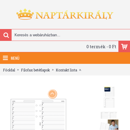
0 termék - 0 Ft
MENÜ
Főoldal
Filofax betétlapok
Kontakt lista
Filofax Kontakt lista (Web /