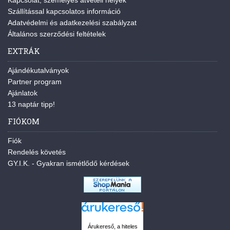
Kapcsolat, személyes átvételi helyek
Szállítással kapcsolatos információ
Adatvédelmi és adatkezelési szabályzat
Általános szerződési feltételek
EXTRÁK
Ajándékutalványok
Partner program
Ajánlatok
13 naptár tipp!
FIÓKOM
Fiók
Rendelés követés
GY.I.K. - Gyakran ismétlődő kérdések
Árukereső, a hiteles