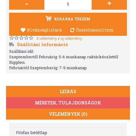
-
+
KOSÁRBA TESZEM
Kívánságlistára
Összehasonlítom
0 vélemény
új vélemény
/
Szállítási információ
Szállítási idő:
Szeptembertől Februárig: 5-6 munkanap raktárkészlettől
függően.
Februártól Szeptemberig: 7-9 munkanap
LEÍRÁS
MÉRETEK, TULAJDONSÁGOK
VÉLEMÉNYEK (0)
Filofax betétlap