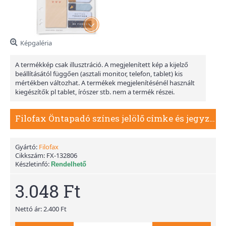
Képgaléria
A termékkép csak illusztráció. A megjelenített kép a kijelző
beállításától függően (asztali monitor, telefon, tablet) kis
mértékben változhat. A termékek megjelenítésénél használt
kiegészítők pl tablet, írószer stb. nem a termék részei.
Filofax Öntapadó színes jelölő címke és jegyzet Multifit (Personal, A5, A4) Together
Gyártó:
Filofax
Cikkszám:
FX-132806
Készletinfó:
Rendelhető
3.048 Ft
Nettó ár: 2.400 Ft