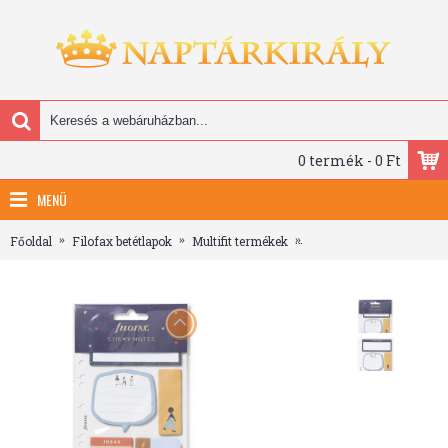
0 termék - 0 Ft
MENÜ
Főoldal
Filofax betétlapok
Multifit termékek
Filofax Öntapadó színes 