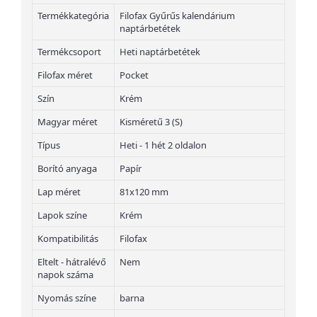
Termékkategória
Filofax Gyűrűs kalendárium
naptárbetétek
Termékcsoport
Heti naptárbetétek
Filofax méret
Pocket
Szín
Krém
Magyar méret
Kisméretű 3 (S)
Típus
Heti - 1 hét 2 oldalon
Borító anyaga
Papír
Lap méret
81x120 mm
Lapok színe
Krém
Kompatibilitás
Filofax
Eltelt - hátralévő
Nem
napok száma
Nyomás színe
barna