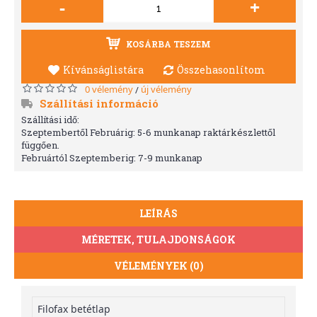
-
+
KOSÁRBA TESZEM
Kívánságlistára
Összehasonlítom
0 vélemény
új vélemény
/
Szállítási információ
Szállítási idő:
Szeptembertől Februárig: 5-6 munkanap raktárkészlettől
függően.
Februártól Szeptemberig: 7-9 munkanap
LEÍRÁS
MÉRETEK, TULAJDONSÁGOK
VÉLEMÉNYEK (0)
Filofax betétlap