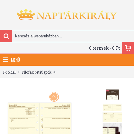
0 termék - 0 Ft
MENÜ
Főoldal
Filofax betétlapok
Filofax Naptárbetét Heti 1 hét / 2 oldal Pocke