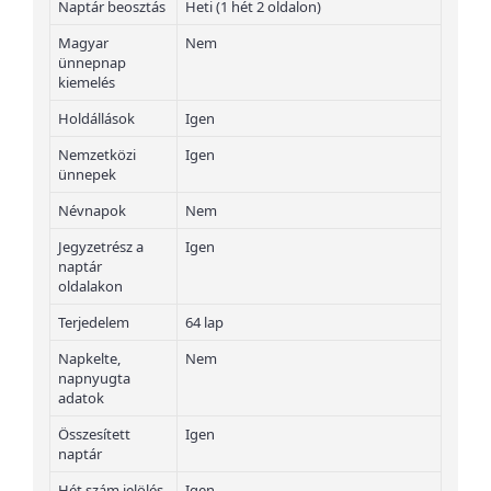
Naptár beosztás
Heti (1 hét 2 oldalon)
Magyar
Nem
ünnepnap
kiemelés
Holdállások
Igen
Nemzetközi
Igen
ünnepek
Névnapok
Nem
Jegyzetrész a
Igen
naptár
oldalakon
Terjedelem
64 lap
Napkelte,
Nem
napnyugta
adatok
Összesített
Igen
naptár
Hét szám jelölés
Igen