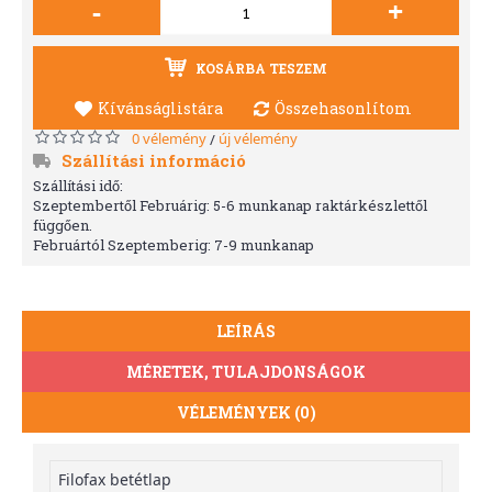
-
+
KOSÁRBA TESZEM
Kívánságlistára
Összehasonlítom
0 vélemény
új vélemény
/
Szállítási információ
Szállítási idő:
Szeptembertől Februárig: 5-6 munkanap raktárkészlettől
függően.
Februártól Szeptemberig: 7-9 munkanap
LEÍRÁS
MÉRETEK, TULAJDONSÁGOK
VÉLEMÉNYEK (0)
Filofax betétlap