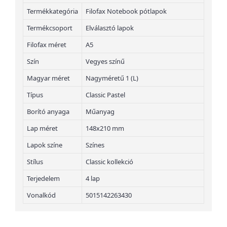
Termékkategória
Filofax Notebook pótlapok
Termékcsoport
Elválasztó lapok
Filofax méret
A5
Szín
Vegyes színű
Magyar méret
Nagyméretű 1 (L)
Típus
Classic Pastel
Borító anyaga
Műanyag
Lap méret
148x210 mm
Lapok színe
Színes
Stílus
Classic kollekció
Terjedelem
4 lap
Vonalkód
5015142263430