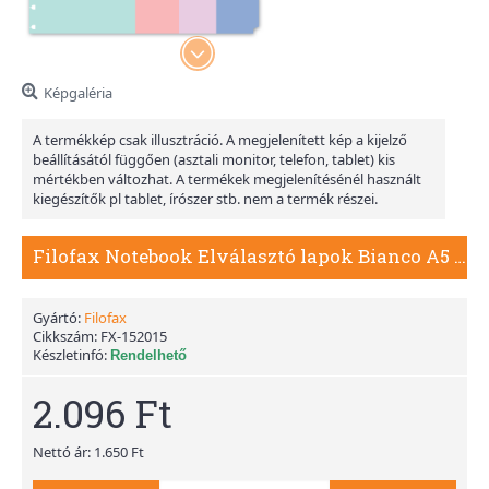
Képgaléria
A termékkép csak illusztráció. A megjelenített kép a kijelző
beállításától függően (asztali monitor, telefon, tablet) kis
mértékben változhat. A termékek megjelenítésénél használt
kiegészítők pl tablet, írószer stb. nem a termék részei.
Filofax Notebook Elválasztó lapok Bianco A5 Classic Pastel
Gyártó:
Filofax
Cikkszám:
FX-152015
Készletinfó:
Rendelhető
2.096 Ft
Nettó ár: 1.650 Ft