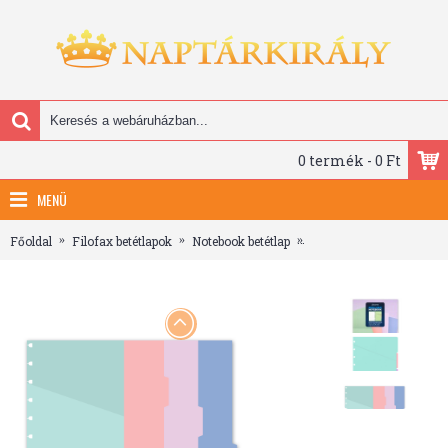
0 termék - 0 Ft
MENÜ
Főoldal
Filofax betétlapok
Notebook betétlap
Filofax Notebook Elvála