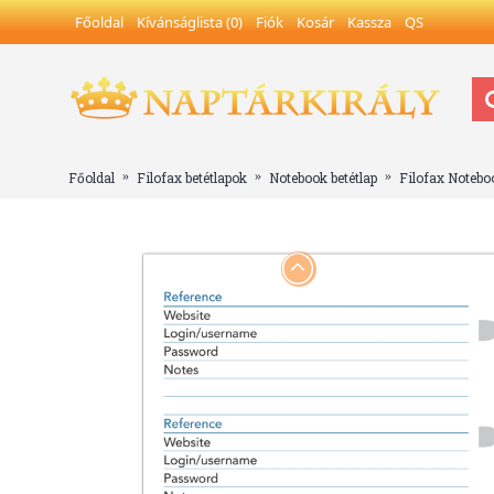
Főoldal
Kívánságlista (
0
)
Fiók
Kosár
Kassza
QS
Főoldal
Filofax betétlapok
Notebook betétlap
Filofax Noteboo