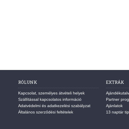
RÓLUNK
EXTRÁK
Kapcsolat, személyes átvételi helyek
Ajándékutal
Szállítással kapcsolatos információ
Partner pro
Adatvédelmi és adatkezelési szabályzat
Ajánlatok
Általános szerződési feltételek
13 naptár tip