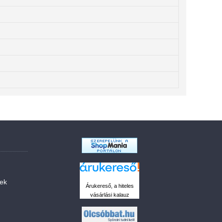
sek
Árukereső, a hiteles
vásárlási kalauz