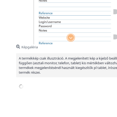
Képgaléria
A termékkép csak illusztráció. A megjelenített kép a kijelző beáll
függően (asztali monitor, telefon, tablet) kis mértékben változha
termékek megjelenítésénél használt kiegészítők pl tablet, írósz
termék részei.