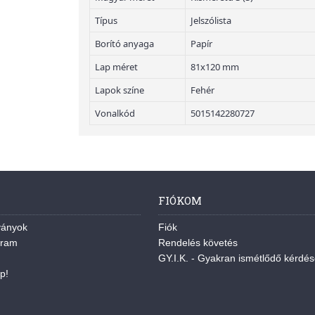
Típus
Jelszólista
Borító anyaga
Papír
Lap méret
81x120 mm
Lapok színe
Fehér
Vonalkód
5015142280727
FIÓKOM
ványok
Fiók
gram
Rendelés követés
GY.I.K. - Gyakran ismétlődő kérdé
p!