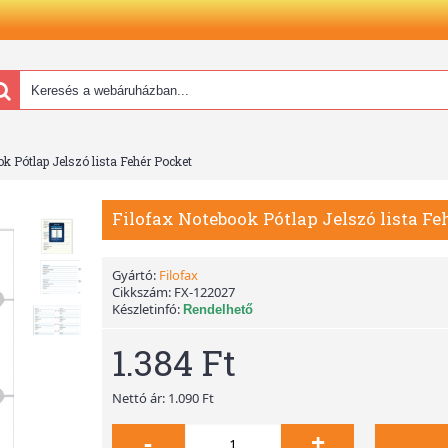
k Pótlap Jelszó lista Fehér Pocket
Filofax Notebook Pótlap Jelszó lista Fe
Gyártó:
Filofax
Cikkszám:
FX-122027
Készletinfó:
Rendelhető
1.384 Ft
Nettó ár: 1.090 Ft
-
+