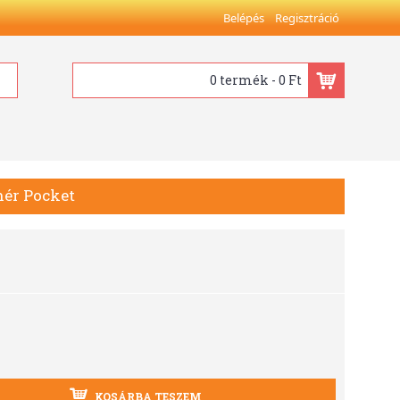
Belépés
Regisztráció
0 termék - 0 Ft
hér Pocket
KOSÁRBA TESZEM