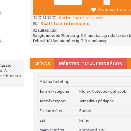
Kívánságlistára
0 vélemény
új vélemény
/
Szállítási információ
Szállítási idő:
Szeptembertől Februárig: 5-6 munkanap raktárkészle
Februártól Szeptemberig: 7-9 munkanap
LEÍRÁS
MÉRETEK, TULAJDONSÁGOK
ításától
t. A
er stb. nem a
Filofax betétlap
Termékkategória
Filofax Notebook pótlapok
Termékcsoport
Tematikus pótlapok
Filofax méret
Pocket
Szín
Fehér
Magyar méret
Kisméretű 3 (S)