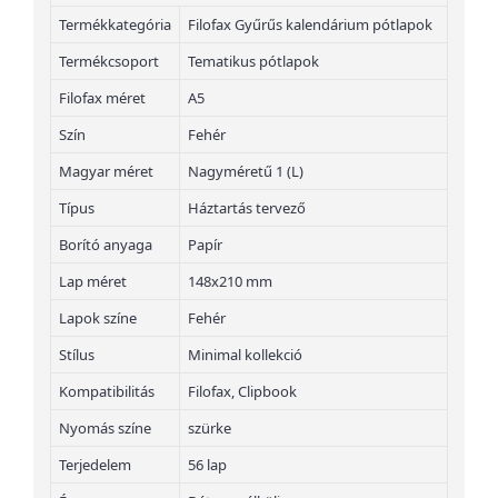
Termékkategória
Filofax Gyűrűs kalendárium pótlapok
Termékcsoport
Tematikus pótlapok
Filofax méret
A5
Szín
Fehér
Magyar méret
Nagyméretű 1 (L)
Típus
Háztartás tervező
Borító anyaga
Papír
Lap méret
148x210 mm
Lapok színe
Fehér
Stílus
Minimal kollekció
Kompatibilitás
Filofax, Clipbook
Nyomás színe
szürke
Terjedelem
56 lap