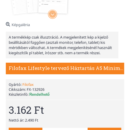
Képgaléria
A termékkép csak illusztráció. A megjelenített kép a kijelző
beállításától függően (asztali monitor, telefon, tablet) kis
mértékben változhat. A termékek megjelenítésénél használt
kiegészítők pl tablet, írószer stb. nem a termék részei.
Filofax Lifestyle tervező Háztartás A5 Minimal Fehér
Gyártó:
Filofax
Cikkszám:
FX-132926
Készletinfó:
Rendelhető
3.162 Ft
Nettó ár: 2.490 Ft