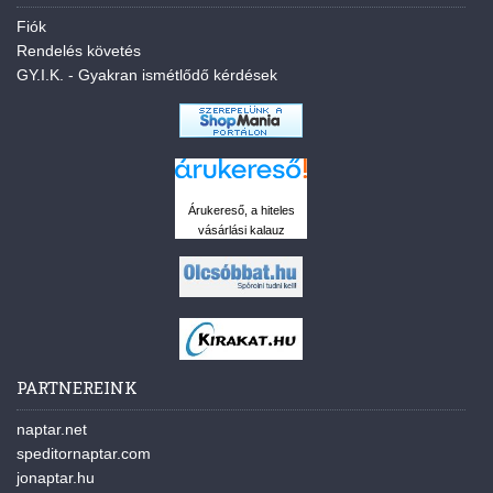
Fiók
Rendelés követés
GY.I.K. - Gyakran ismétlődő kérdések
Árukereső, a hiteles
vásárlási kalauz
PARTNEREINK
naptar.net
speditornaptar.com
jonaptar.hu