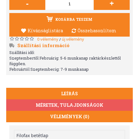
-
+
KOSÁRBA TESZEM
Kívánságlistára
Összehasonlítom
0 vélemény
új vélemény
/
Szállítási információ
Szállítási idő:
Szeptembertől Februárig: 5-6 munkanap raktárkészlettől
függően.
Februártól Szeptemberig: 7-9 munkanap
LEÍRÁS
MÉRETEK, TULAJDONSÁGOK
VÉLEMÉNYEK (0)
Filofax betétlap