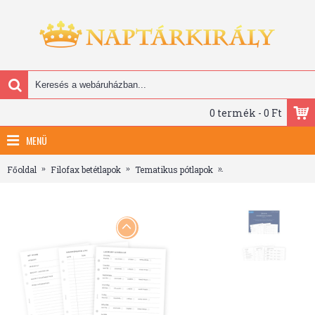
0 termék - 0 Ft
MENÜ
Főoldal
Filofax betétlapok
Tematikus pótlapok
Filofax Lifestyle ter