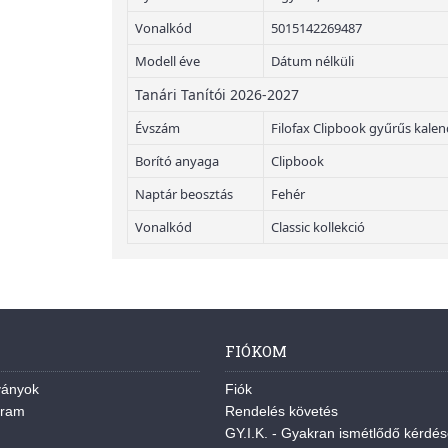
Vonalkód
5015142269487
Modell éve
Dátum nélküli
Tanári Tanítói 2026-2027
Évszám
Filofax Clipbook gyűrűs kale
Borító anyaga
Clipbook
Naptár beosztás
Fehér
Vonalkód
Classic kollekció
FIÓKOM
ványok
Fiók
gram
Rendelés követés
GY.I.K. - Gyakran ismétlődő kérdé