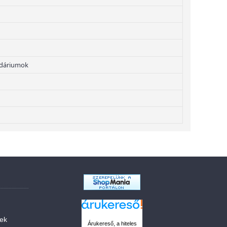
ndáriumok
sek
Árukereső, a hiteles