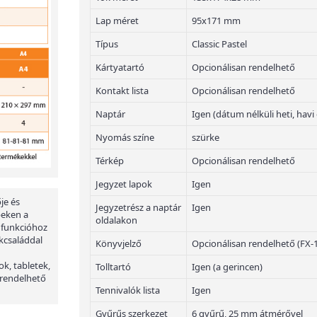
Lap méret
95x171 mm
Típus
Classic Pastel
Kártyatartó
Opcionálisan rendelhető
Kontakt lista
Opcionálisan rendelhető
Naptár
Igen (dátum nélküli heti, havi
Nyomás színe
szürke
Térkép
Opcionálisan rendelhető
Jegyzet lapok
Igen
je és
Jegyzetrész a naptár
Igen
peken a
oldalakon
 funkcióhoz
kcsaláddal
Könyvjelző
Opcionálisan rendelhető (FX-
ok, tabletek,
Tolltartó
Igen (a gerincen)
 rendelhető
Tennivalók lista
Igen
Gyűrűs szerkezet
6 gyűrű, 25 mm átmérővel