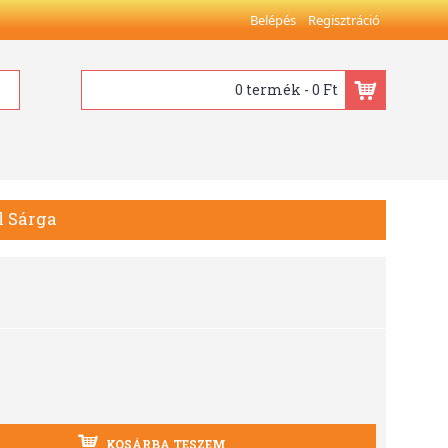
Belépés
Regisztráció
0 termék - 0 Ft
l Sárga
KOSÁRBA TESZEM