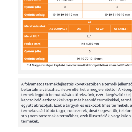
A folyamatos termékfejlesztés következtében a termék jellemző
beltartalma változhat, illetve eltérhet a megjelenítettől. A képe
termék legjobb bemutatására törekszünk, ezért kiegészítőkkel,
kapcsolódó eszközökkel vagy más hasonló termékekkel, termé
együtt ábrázoljuk. Ezek a tárgyak és eszközök (más termékek, a
termékcsalád többi tagja, irodaszerek, divatkiegészítők, telefon
stb.) nem tartoznak a termékhez, ezek illusztrációk, vagy külön
termékek.