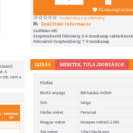
Kívánságlistára
0 vélemény
új vélemény
/
Szállítási információ
Szállítási idő:
Szeptembertől Februárig: 5-6 munkanap raktárkészle
Februártól Szeptemberig: 7-9 munkanap
LEÍRÁS
MÉRETEK, TULAJDONSÁGOK
ításától
t. A
er stb. nem a
Filofax
Borító anyaga
Bőrhatású műbőr
Szín
Sárga
Filofax méret
Personal
Magyar méret
Közepes méretű 2 (M)
Tok méret
135x174x28 mm