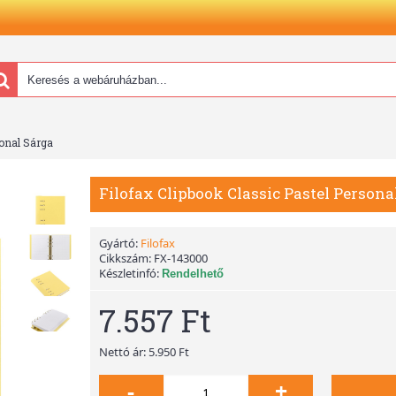
sonal Sárga
Filofax Clipbook Classic Pastel Persona
Gyártó:
Filofax
Cikkszám:
FX-143000
Készletinfó:
Rendelhető
7.557 Ft
Nettó ár: 5.950 Ft
-
+