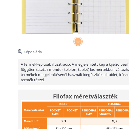
Képgaléria
A termékkép csak illusztráció. A megjelenített kép a kijelző beáll
függően (asztali monitor, telefon, tablet) kis mértékben változha
termékek megjelenítésénél használt kiegészítők pl tablet, írósz
termék részei.
Filofax méretválaszték