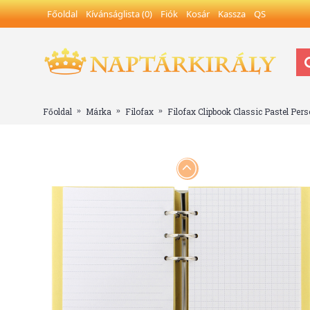
Főoldal
Kívánságlista (
0
)
Fiók
Kosár
Kassza
QS
Főoldal
Márka
Filofax
Filofax Clipbook Classic Pastel Per