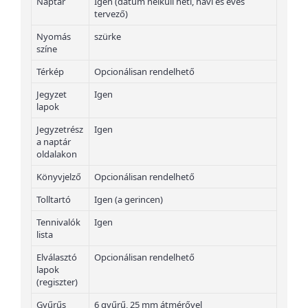
Naptár
Igen (dátum nélküli heti, havi és éves
tervező)
Nyomás
szürke
színe
Térkép
Opcionálisan rendelhető
Jegyzet
Igen
lapok
Jegyzetrész
Igen
a naptár
oldalakon
Könyvjelző
Opcionálisan rendelhető
Tolltartó
Igen (a gerincen)
Tennivalók
Igen
lista
Elválasztó
Opcionálisan rendelhető
lapok
(regiszter)
Gyűrűs
6 gyűrű, 25 mm átmérővel