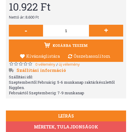
10.922 Ft
Nettó ár: 8.600 Ft
-
+
KOSÁRBA TESZEM
Kívánságlistára
Összehasonlítom
0 vélemény
új vélemény
/
Szállítási információ
Szállítási idő:
Szeptembertől Februárig: 5-6 munkanap raktárkészlettől
függően.
Februártól Szeptemberig: 7-9 munkanap
LEÍRÁS
MÉRETEK, TULAJDONSÁGOK