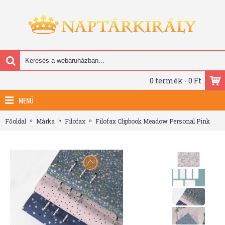
0 termék - 0 Ft
MENÜ
Főoldal
Márka
Filofax
Filofax Clipbook Meadow Personal Pink