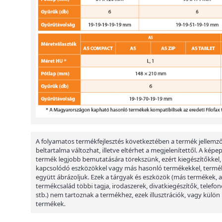
A folyamatos termékfejlesztés következtében a termék jellemző
beltartalma változhat, illetve eltérhet a megjelenítettől. A képe
termék legjobb bemutatására törekszünk, ezért kiegészítőkkel,
kapcsolódó eszközökkel vagy más hasonló termékekkel, termé
együtt ábrázoljuk. Ezek a tárgyak és eszközök (más termékek, a
termékcsalád többi tagja, irodaszerek, divatkiegészítők, telefon
stb.) nem tartoznak a termékhez, ezek illusztrációk, vagy külön
termékek.