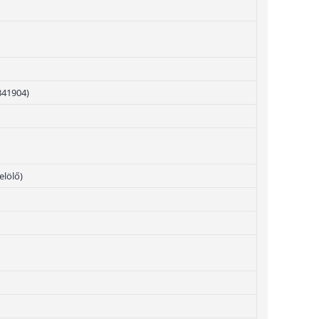
341904)
elölő)