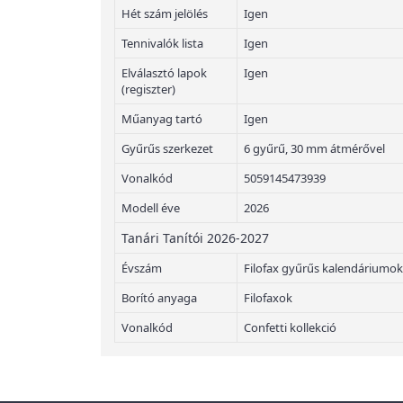
Hét szám jelölés
Igen
Tennivalók lista
Igen
Elválasztó lapok
Igen
(regiszter)
Műanyag tartó
Igen
Gyűrűs szerkezet
6 gyűrű, 30 mm átmérővel
Vonalkód
5059145473939
Modell éve
2026
Tanári Tanítói 2026-2027
Évszám
Filofax gyűrűs kalendáriumok
Borító anyaga
Filofaxok
Vonalkód
Confetti kollekció