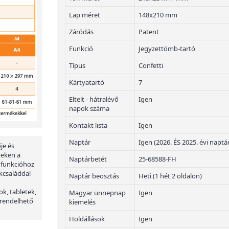
Lap méret
148x210 mm
Záródás
Patent
Funkció
Jegyzettömb-tartó
Típus
Confetti
Kártyatartó
7
Eltelt - hátralévő
Igen
napok száma
Kontakt lista
Igen
Naptár
Igen (2026. ÉS 2025. évi naptá
je és
peken a
Naptárbetét
25-68588-FH
 funkcióhoz
kcsaláddal
Naptár beosztás
Heti (1 hét 2 oldalon)
ok, tabletek,
Magyar ünnepnap
Igen
 rendelhető
kiemelés
Holdállások
Igen