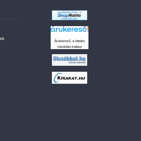
sek
Árukereső, a hiteles
vásárlási kalauz