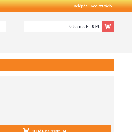
Belépés
Regisztráció
0 termék - 0 Ft
KOSÁRBA TESZEM