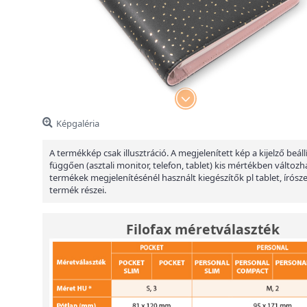
Képgaléria
A termékkép csak illusztráció. A megjelenített kép a kijelző beáll
függően (asztali monitor, telefon, tablet) kis mértékben változha
termékek megjelenítésénél használt kiegészítők pl tablet, írósz
termék részei.
Filofax méretválaszték