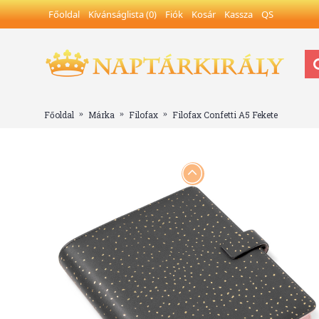
Főoldal
Kívánságlista (
0
)
Fiók
Kosár
Kassza
QS
Főoldal
Márka
Filofax
Filofax Confetti A5 Fekete