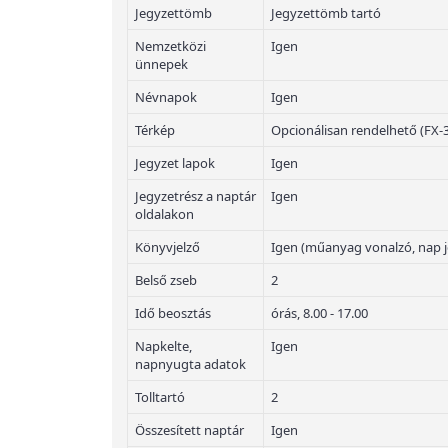
Jegyzettömb
Jegyzettömb tartó
Nemzetközi
Igen
ünnepek
Névnapok
Igen
Térkép
Opcionálisan rendelhető (FX-
Jegyzet lapok
Igen
Jegyzetrész a naptár
Igen
oldalakon
Könyvjelző
Igen (műanyag vonalzó, nap j
Belső zseb
2
Idő beosztás
órás, 8.00 - 17.00
Napkelte,
Igen
napnyugta adatok
Tolltartó
2
Összesített naptár
Igen