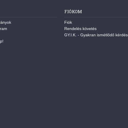
FIÓKOM
ványok
Fiók
gram
Rendelés követés
GY.I.K. - Gyakran ismétlődő kérdé
p!