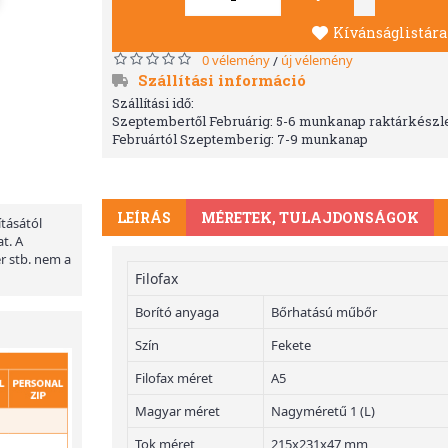
Kívánságlistára
0 vélemény
új vélemény
/
Szállítási információ
Szállítási idő:
Szeptembertől Februárig: 5-6 munkanap raktárkészle
Februártól Szeptemberig: 7-9 munkanap
LEÍRÁS
MÉRETEK, TULAJDONSÁGOK
ításától
t. A
er stb. nem a
Filofax
Borító anyaga
Bőrhatású műbőr
Szín
Fekete
Filofax méret
A5
Magyar méret
Nagyméretű 1 (L)
Tok méret
215x231x47 mm