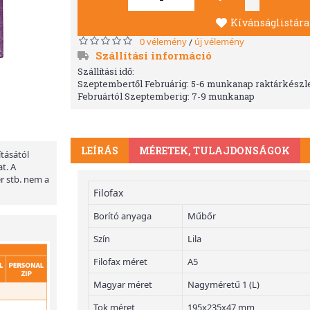
Kívánságlistára
0 vélemény
új vélemény
/
Szállítási információ
Szállítási idő:
Szeptembertől Februárig: 5-6 munkanap raktárkészle
Februártól Szeptemberig: 7-9 munkanap
LEÍRÁS
MÉRETEK, TULAJDONSÁGOK
ításától
t. A
er stb. nem a
Filofax
Borító anyaga
Műbőr
Szín
Lila
Filofax méret
A5
Magyar méret
Nagyméretű 1 (L)
Tok méret
195x235x47 mm