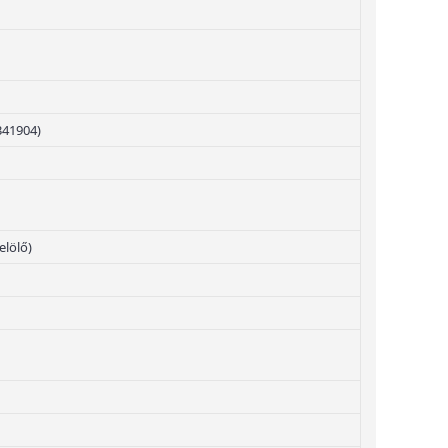
341904)
elölő)