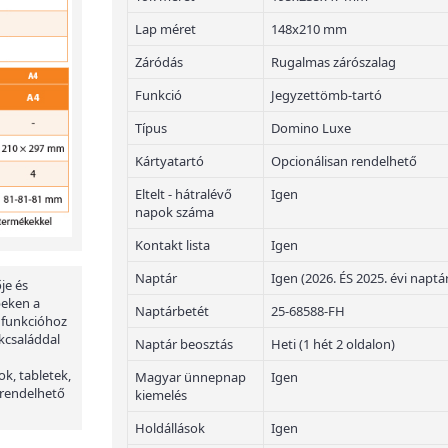
Lap méret
148x210 mm
Záródás
Rugalmas zárószalag
Funkció
Jegyzettömb-tartó
Típus
Domino Luxe
Kártyatartó
Opcionálisan rendelhető
Eltelt - hátralévő
Igen
napok száma
Kontakt lista
Igen
Naptár
Igen (2026. ÉS 2025. évi naptá
je és
peken a
Naptárbetét
25-68588-FH
 funkcióhoz
kcsaláddal
Naptár beosztás
Heti (1 hét 2 oldalon)
ok, tabletek,
Magyar ünnepnap
Igen
 rendelhető
kiemelés
Holdállások
Igen