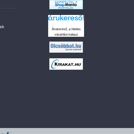
sek
Árukereső, a hiteles
vásárlási kalauz