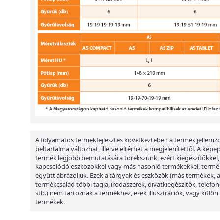
A folyamatos termékfejlesztés következtében a termék jellemző
beltartalma változhat, illetve eltérhet a megjelenítettől. A képe
termék legjobb bemutatására törekszünk, ezért kiegészítőkkel,
kapcsolódó eszközökkel vagy más hasonló termékekkel, termé
együtt ábrázoljuk. Ezek a tárgyak és eszközök (más termékek, a
termékcsalád többi tagja, irodaszerek, divatkiegészítők, telefon
stb.) nem tartoznak a termékhez, ezek illusztrációk, vagy külön
termékek.