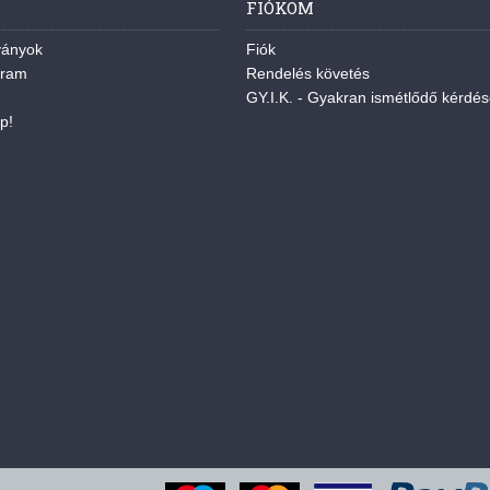
FIÓKOM
ványok
Fiók
gram
Rendelés követés
GY.I.K. - Gyakran ismétlődő kérdé
p!