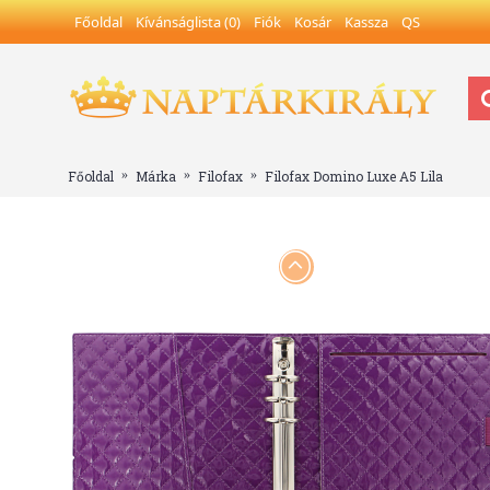
Főoldal
Kívánságlista (
0
)
Fiók
Kosár
Kassza
QS
Főoldal
Márka
Filofax
Filofax Domino Luxe A5 Lila