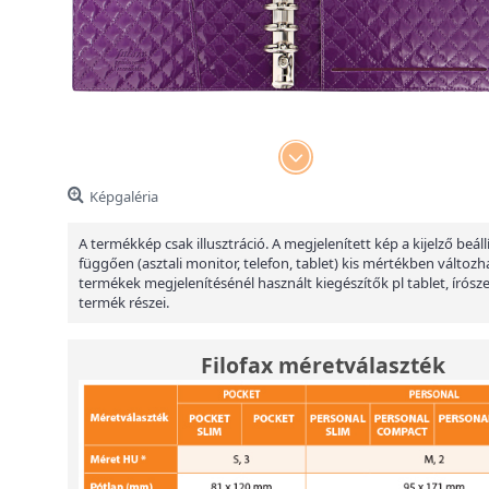
Képgaléria
A termékkép csak illusztráció. A megjelenített kép a kijelző beáll
függően (asztali monitor, telefon, tablet) kis mértékben változha
termékek megjelenítésénél használt kiegészítők pl tablet, írósz
termék részei.
Filofax méretválaszték