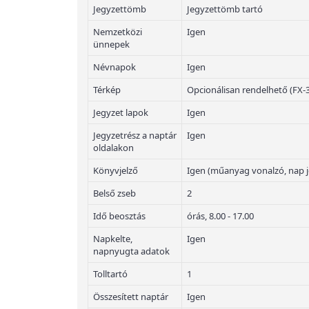
Jegyzettömb
Jegyzettömb tartó
Nemzetközi
Igen
ünnepek
Névnapok
Igen
Térkép
Opcionálisan rendelhető (FX-
Jegyzet lapok
Igen
Jegyzetrész a naptár
Igen
oldalakon
Könyvjelző
Igen (műanyag vonalzó, nap j
Belső zseb
2
Idő beosztás
órás, 8.00 - 17.00
Napkelte,
Igen
napnyugta adatok
Tolltartó
1
Összesített naptár
Igen