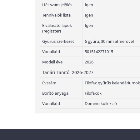
Hét szám jelölés
Igen
Tennivalók lista
Igen
Elválasztó lapok
Igen
(regiszter)
Gyűrűs szerkezet
6 gyűrű, 30 mm átmérővel
Vonalkód
5015142271015
Modell éve
2026
Tanári Tanítói 2026-2027
Évszám
Filofax gyűrűs kalendáriumok
Borító anyaga
Filofaxok
Vonalkód
Domino kollekció