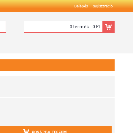
Belépés
Regisztráció
0 termék - 0 Ft
KOSÁRBA TESZEM