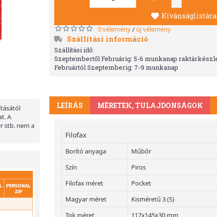
Kívánságlistára
0 vélemény
új vélemény
/
Szállítási információ
Szállítási idő:
Szeptembertől Februárig: 5-6 munkanap raktárkészle
Februártól Szeptemberig: 7-9 munkanap
LEÍRÁS
MÉRETEK, TULAJDONSÁGOK
ításától
t. A
er stb. nem a
Filofax
Borító anyaga
Műbőr
Szín
Piros
Filofax méret
Pocket
Magyar méret
Kisméretű 3 (S)
Tok méret
117x145x30 mm