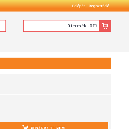
Belépés
Regisztráció
0 termék - 0 Ft
KOSÁRBA TESZEM