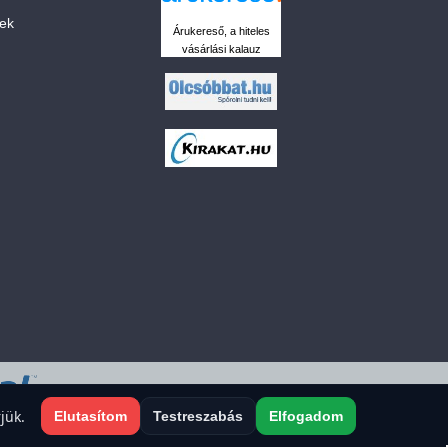
sek
Árukereső, a hiteles
vásárlási kalauz
 a sütiket?
jük.
Elutasítom
Testreszabás
Elfogadom