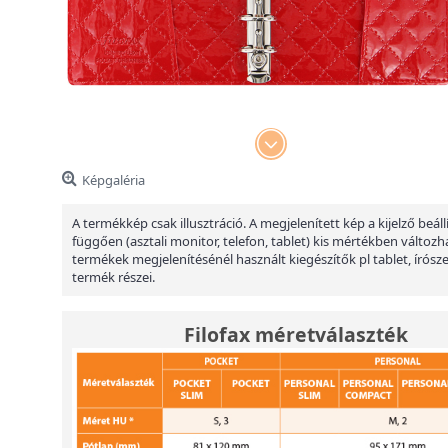
Képgaléria
A termékkép csak illusztráció. A megjelenített kép a kijelző beáll
függően (asztali monitor, telefon, tablet) kis mértékben változha
termékek megjelenítésénél használt kiegészítők pl tablet, írósz
termék részei.
Filofax méretválaszték