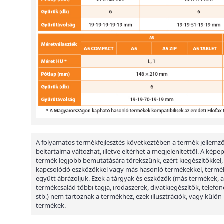
A folyamatos termékfejlesztés következtében a termék jellemző
beltartalma változhat, illetve eltérhet a megjelenítettől. A képe
termék legjobb bemutatására törekszünk, ezért kiegészítőkkel,
kapcsolódó eszközökkel vagy más hasonló termékekkel, termé
együtt ábrázoljuk. Ezek a tárgyak és eszközök (más termékek, a
termékcsalád többi tagja, irodaszerek, divatkiegészítők, telefon
stb.) nem tartoznak a termékhez, ezek illusztrációk, vagy külön
termékek.