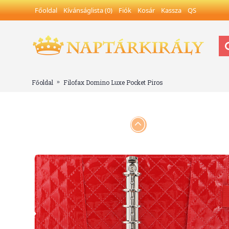
Főoldal
Kívánságlista (
0
)
Fiók
Kosár
Kassza
QS
Főoldal
Filofax Domino Luxe Pocket Piros