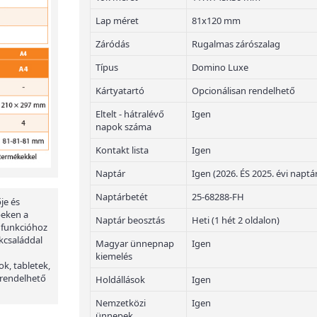
Lap méret
81x120 mm
Záródás
Rugalmas zárószalag
Típus
Domino Luxe
Kártyatartó
Opcionálisan rendelhető
Eltelt - hátralévő
Igen
napok száma
Kontakt lista
Igen
Naptár
Igen (2026. ÉS 2025. évi naptá
Naptárbetét
25-68288-FH
je és
peken a
Naptár beosztás
Heti (1 hét 2 oldalon)
 funkcióhoz
kcsaláddal
Magyar ünnepnap
Igen
kiemelés
ok, tabletek,
 rendelhető
Holdállások
Igen
Nemzetközi
Igen
ünnepek