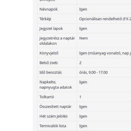
Névnapok
Igen
Térkép
Opcionálisan rendelhető (FX-
Jegyzet lapok
Igen
Jegyzetrész a naptár
Nem
oldalakon
Könyvjelző
Igen (műanyag vonalzó, nap j
Belső zseb
2
Idő beosztás
órás, 9.00 - 17.00
Napkelte,
Igen
napnyugta adatok
Tolltartó
1
Összesített naptár
Igen
Hét szám jelölés
Igen
Tennivalók lista
Igen