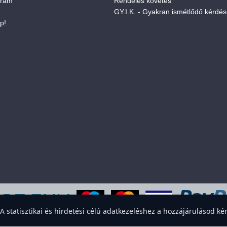
gram
Rendelés követés
GY.I.K. - Gyakran ismétlődő kérdé
p!
eboldal sütiket használ a felhasználói élmény javítása érdekében. Elfogadod
statisztikai és hirdetési célú adatkezeléshez a hozzájárulásod kér
Elfogadom
Elutasítom