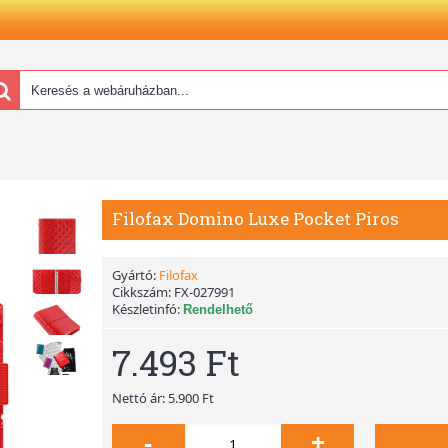
Filofax Domino Luxe Pocket Piros
Gyártó:
Filofax
Cikkszám:
FX-027991
Készletinfó:
Rendelhető
7.493 Ft
Nettó ár: 5.900 Ft
-
+