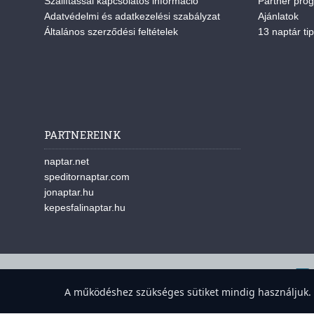
Szállítással kapcsolatos információ
Partner pro
Adatvédelmi és adatkezelési szabályzat
Ajánlatok
Általános szerződési feltételek
13 naptár tip
PARTNEREINK
naptar.net
speditornaptar.com
jonaptar.hu
kepesfalinaptar.hu
A w
A működéshez szükséges sütiket mindig használjuk. A 