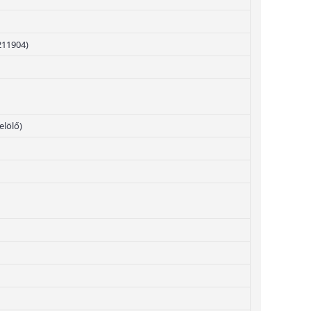
211904)
elölő)