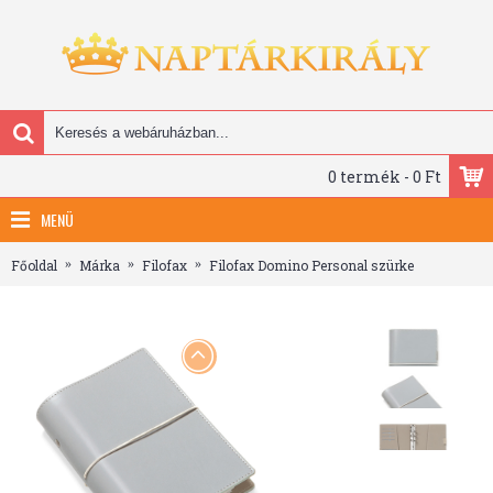
0 termék - 0 Ft
MENÜ
Főoldal
Márka
Filofax
Filofax Domino Personal szürke