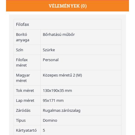
VÉLEMÉNYEK (0)
Filofax
Borító
Bőrhatású műbőr
anyaga
Szín
Szürke
Filofax
Personal
méret
Magyar
Közepes méretű 2 (M)
méret
Tok méret
130x190x35 mm
Lap méret
95x171 mm
Záródás
Rugalmas zárószalag
Típus
Domino
Kártyatartó
5