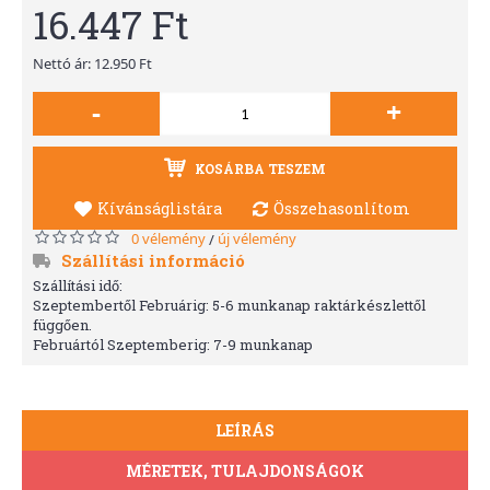
16.447 Ft
Nettó ár: 12.950 Ft
-
+
KOSÁRBA TESZEM
Kívánságlistára
Összehasonlítom
0 vélemény
új vélemény
/
Szállítási információ
Szállítási idő:
Szeptembertől Februárig: 5-6 munkanap raktárkészlettől
függően.
Februártól Szeptemberig: 7-9 munkanap
LEÍRÁS
MÉRETEK, TULAJDONSÁGOK