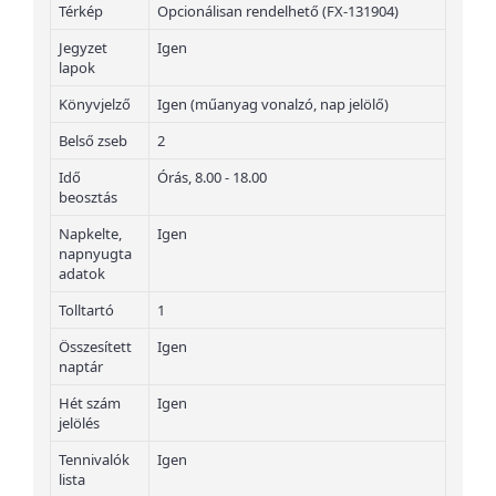
Térkép
Opcionálisan rendelhető (FX-131904)
Jegyzet
Igen
lapok
Könyvjelző
Igen (műanyag vonalzó, nap jelölő)
Belső zseb
2
Idő
Órás, 8.00 - 18.00
beosztás
Napkelte,
Igen
napnyugta
adatok
Tolltartó
1
Összesített
Igen
naptár
Hét szám
Igen
jelölés
Tennivalók
Igen
lista