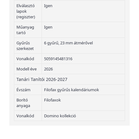
Elválasztó
Igen
lapok
(regiszter)
Műanyag
Igen
tartó
Gyűrűs
6 gyűrű, 23 mm átmérővel
szerkezet
Vonalkód
5059145481316
Modell éve
2026
Tanári Tanítói 2026-2027
Évszám
Filofax gyűrűs kalendáriumok
Borító
Filofaxok
anyaga
Vonalkód
Domino kollekció