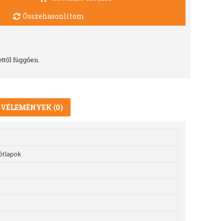
Összehasonlítom
ttől függően.
VÉLEMÉNYEK (0)
ótlapok