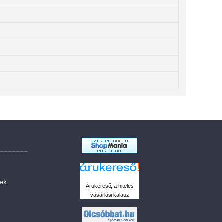
sek
Árukereső, a hiteles
vásárlási kalauz