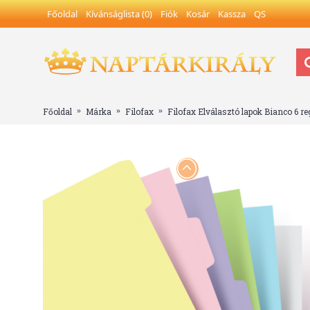
Főoldal
Kívánságlista (
0
)
Fiók
Kosár
Kassza
QS
Főoldal
Márka
Filofax
Filofax Elválasztó lapok Bianco 6 re