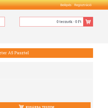
Belépés
Regisztráció
0 termék - 0 Ft
zter A5 Pasztel
KOSÁRBA TESZEM