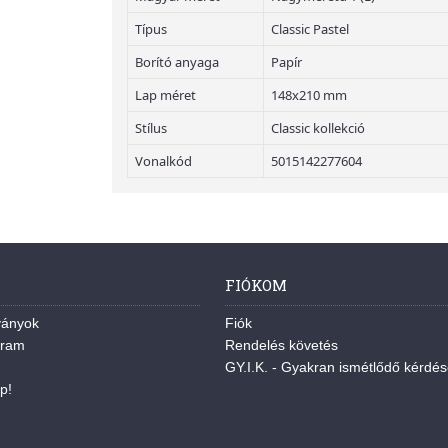
Típus
Classic Pastel
Borító anyaga
Papír
Lap méret
148x210 mm
Stílus
Classic kollekció
Vonalkód
5015142277604
FIÓKOM
ványok
Fiók
gram
Rendelés követés
GY.I.K. - Gyakran ismétlődő kérdé
p!