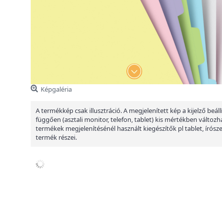
Képgaléria
A termékkép csak illusztráció. A megjelenített kép a kijelző beáll
függően (asztali monitor, telefon, tablet) kis mértékben változha
termékek megjelenítésénél használt kiegészítők pl tablet, írósz
termék részei.