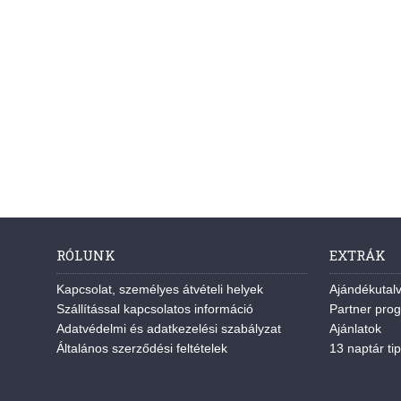
RÓLUNK
EXTRÁK
Kapcsolat, személyes átvételi helyek
Ajándékutal
Szállítással kapcsolatos információ
Partner pro
Adatvédelmi és adatkezelési szabályzat
Ajánlatok
Általános szerződési feltételek
13 naptár tip