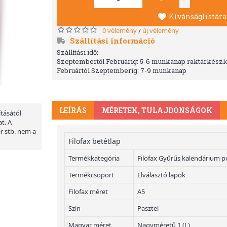
Kívánságlistára
0 vélemény
új vélemény
/
Szállítási információ
Szállítási idő:
Szeptembertől Februárig: 5-6 munkanap raktárkészle
Februártól Szeptemberig: 7-9 munkanap
LEÍRÁS
MÉRETEK, TULAJDONSÁGOK
ításától
t. A
er stb. nem a
Filofax betétlap
Termékkategória
Filofax Gyűrűs kalendárium p
Termékcsoport
Elválasztó lapok
Filofax méret
A5
Szín
Pasztel
Magyar méret
Nagyméretű 1 (L)