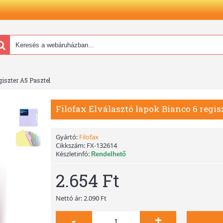
giszter A5 Pasztel
Filofax Elválasztó lapok Bianco 6 regis
Gyártó:
Filofax
Cikkszám:
FX-132614
Készletinfó:
Rendelhető
2.654 Ft
Nettó ár: 2.090 Ft
-
+