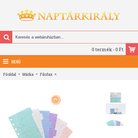
0 termék - 0 Ft
MENÜ
Főoldal
Márka
Filofax
Filofax Elválasztó lapok Bianco 6 regiszter 