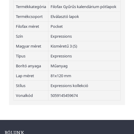
Termékkategória
Filofax Gyűrűs kalendárium pótlapok
Termékcsoport
Elválasztó lapok
Filofax méret
Pocket
Szín
Expressions
Magyar méret
Kisméretű 3 (S)
Típus
Expressions
Borító anyaga
Műanyag
Lap méret
81x120 mm
Stílus
Expressions kollekció
Vonalkód
5059145459674
RÓLUNK