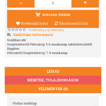
-
+
KOSÁRBA TESZEM
Kívánságlistára
Összehasonlítom
0 vélemény
új vélemény
/
Szállítási információ
Szállítási idő:
Szeptembertől Februárig: 5-6 munkanap raktárkészlettől
függően.
Februártól Szeptemberig: 7-9 munkanap
LEÍRÁS
MÉRETEK, TULAJDONSÁGOK
VÉLEMÉNYEK (0)
Filofax betétlap