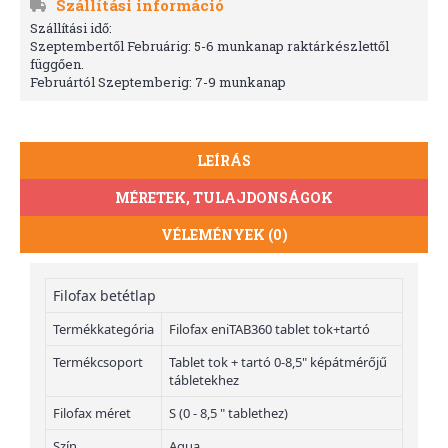
Szállítási információ
Szállítási idő:
Szeptembertől Februárig: 5-6 munkanap raktárkészlettől
függően.
Februártól Szeptemberig: 7-9 munkanap
LEÍRÁS
MÉRETEK, TULAJDONSÁGOK
VÉLEMÉNYEK (0)
Filofax betétlap
Termékkategória
Filofax eniTAB360 tablet tok+tartó
Termékcsoport
Tablet tok + tartó 0-8,5" képátmérőjű
tábletekhez
Filofax méret
S (0 - 8,5 " tablethez)
Szín
Aqua