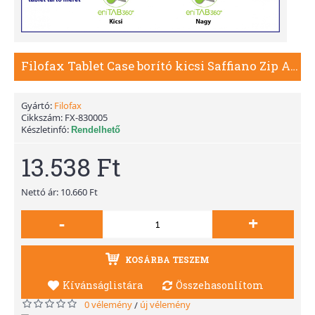
Filofax Tablet Case borító kicsi Saffiano Zip Aquamarine
Gyártó:
Filofax
Cikkszám:
FX-830005
Készletinfó:
Rendelhető
13.538 Ft
Nettó ár: 10.660 Ft
-
+
KOSÁRBA TESZEM
Kívánságlistára
Összehasonlítom
0 vélemény
új vélemény
/