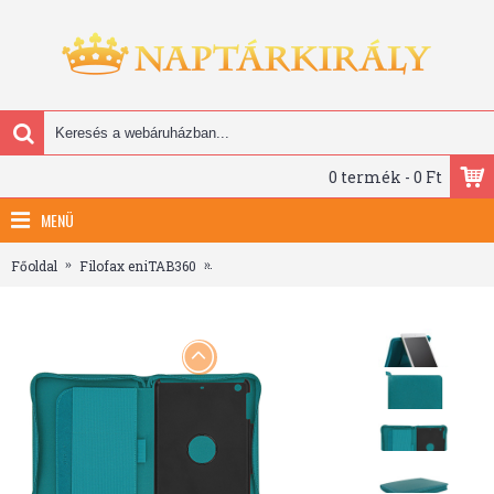
0 termék - 0 Ft
MENÜ
Főoldal
Filofax eniTAB360
Filofax Tablet Case borító kicsi Saffiano Z