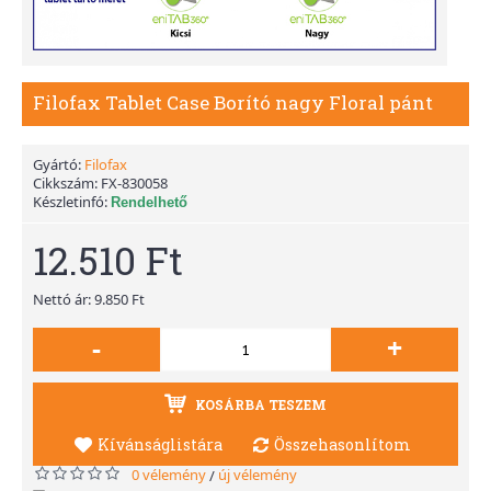
Filofax Tablet Case Borító nagy Floral pánt
Gyártó:
Filofax
Cikkszám:
FX-830058
Készletinfó:
Rendelhető
12.510 Ft
Nettó ár: 9.850 Ft
-
+
KOSÁRBA TESZEM
Kívánságlistára
Összehasonlítom
0 vélemény
új vélemény
/