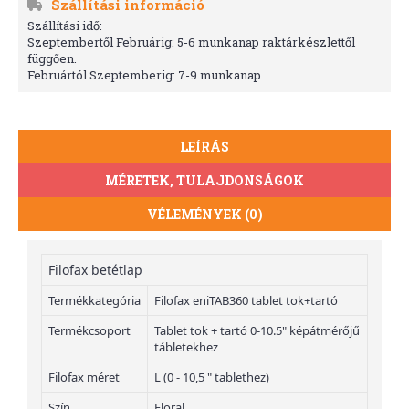
Szállítási információ
Szállítási idő:
Szeptembertől Februárig: 5-6 munkanap raktárkészlettől
függően.
Februártól Szeptemberig: 7-9 munkanap
LEÍRÁS
MÉRETEK, TULAJDONSÁGOK
VÉLEMÉNYEK (0)
Filofax betétlap
Termékkategória
Filofax eniTAB360 tablet tok+tartó
Termékcsoport
Tablet tok + tartó 0-10.5" képátmérőjű
tábletekhez
Filofax méret
L (0 - 10,5 " tablethez)
Szín
Floral