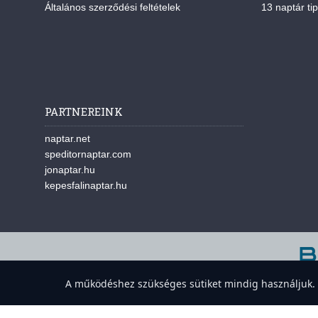
Általános szerződési feltételek
13 naptár tip
PARTNEREINK
naptar.net
speditornaptar.com
jonaptar.hu
kepesfalinaptar.hu
A w
A működéshez szükséges sütiket mindig használjuk. A 
Süti-beállítások megnyitása