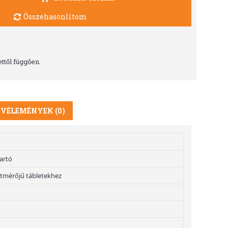
Összehasonlítom
ttől függően.
VÉLEMÉNYEK (0)
tartó
pátmérőjű tábletekhez