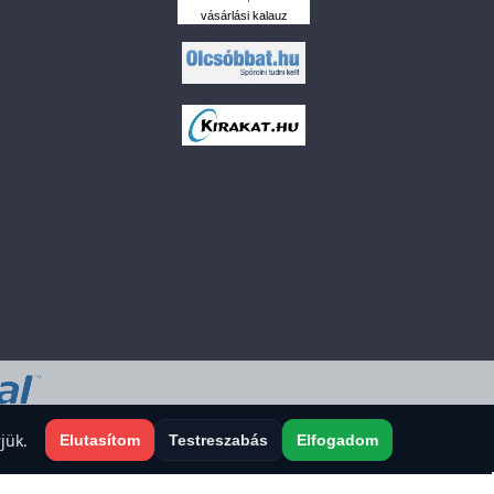
vásárlási kalauz
 a sütiket?
jük.
Elutasítom
Testreszabás
Elfogadom