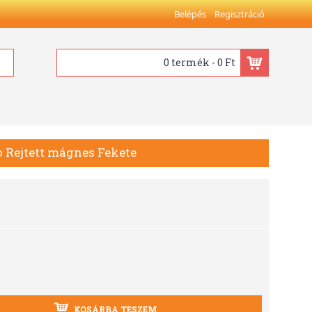
Belépés
Regisztráció
0 termék - 0 Ft
o Rejtett mágnes Fekete
KOSÁRBA TESZEM