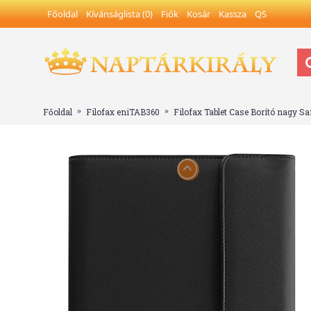
Főoldal
Kívánságlista (
0
)
Fiók
Kosár
Kassza
QS
Főoldal
Filofax eniTAB360
Filofax Tablet Case Borító nagy Sa