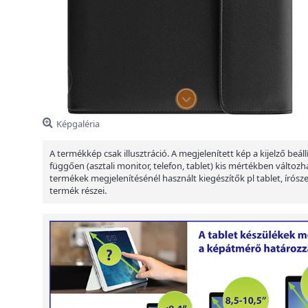
Képgaléria
A termékkép csak illusztráció. A megjelenített kép a kijelző beáll
függően (asztali monitor, telefon, tablet) kis mértékben változha
termékek megjelenítésénél használt kiegészítők pl tablet, írósz
termék részei.