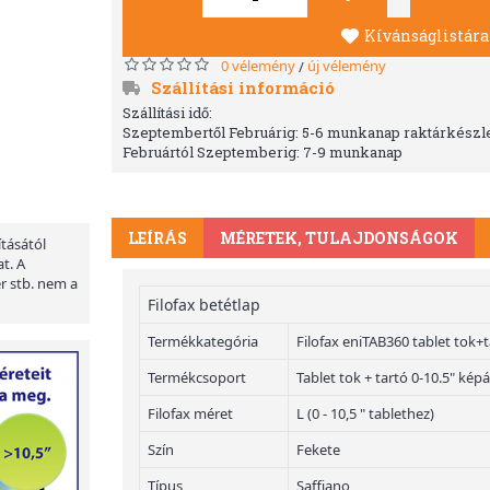
Kívánságlistára
0 vélemény
új vélemény
/
Szállítási információ
Szállítási idő:
Szeptembertől Februárig: 5-6 munkanap raktárkészle
Februártól Szeptemberig: 7-9 munkanap
LEÍRÁS
MÉRETEK, TULAJDONSÁGOK
ításától
t. A
er stb. nem a
Filofax betétlap
Termékkategória
Filofax eniTAB360 tablet tok+
Termékcsoport
Tablet tok + tartó 0-10.5" ké
Filofax méret
L (0 - 10,5 " tablethez)
Szín
Fekete
Típus
Saffiano