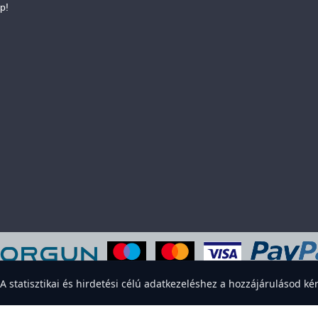
p!
eboldal sütiket használ a felhasználói élmény javítása érdekében. Elfogadod
statisztikai és hirdetési célú adatkezeléshez a hozzájárulásod kér
Elfogadom
Elutasítom