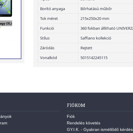
Borító anyaga
Bőrhatású műbőr
Tok méret
215x250x20 mm
Funkció
360 fokban állítható UNIVERZÁL
Stílus
Saffiano kollekció
Záródás
Rejtett
Vonalkód
5015142245115
FIÓKOM
ványok
Fiók
gram
Rendelés követés
GY.I.K. - Gyakran ismétlődő kérdé