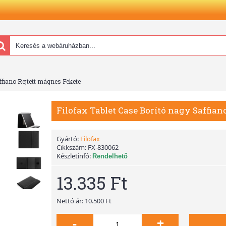
ffiano Rejtett mágnes Fekete
Filofax Tablet Case Borító nagy Saffian
Gyártó:
Filofax
Cikkszám:
FX-830062
Készletinfó:
Rendelhető
13.335 Ft
Nettó ár: 10.500 Ft
-
+